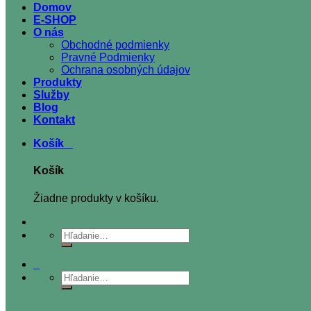
Domov
E-SHOP
O nás
Obchodné podmienky
Pravné Podmienky
Ochrana osobných údajov
Produkty
Služby
Blog
Kontakt
Košík
0
Košík
Žiadne produkty v košíku.
Hľadať:
0
Hľadať: