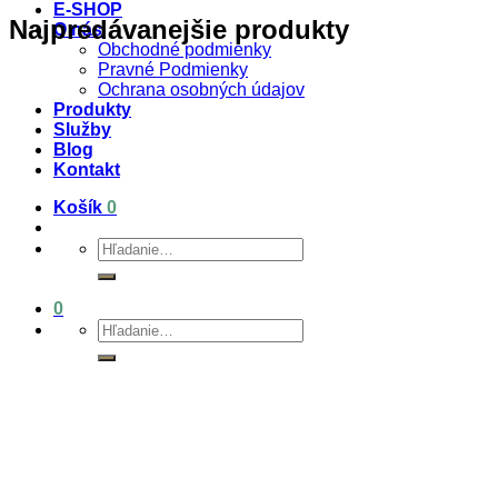
E-SHOP
Najpredávanejšie produkty
O nás
Obchodné podmienky
Pravné Podmienky
Ochrana osobných údajov
Produkty
Služby
Blog
Kontakt
Košík
0
Hľadať:
0
Hľadať: