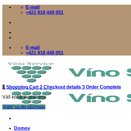
Skip
E-mail
to
+421 918 440 051
content
E-mail
+421 918 440 051
1
Shopping Cart
2
Checkout details
3
Order Complete
Váš košík je prázdny.
Vrátiť sa do obchodu
Domov