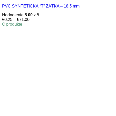
PVC SYNTETICKÁ “T” ZÁTKA – 18,5 mm
Hodnotenie
5.00
z 5
Price
€
0.25
–
€
71.00
range:
O produkte
This
€0.25
product
through
has
€71.00
multiple
variants.
The
options
may
be
chosen
on
the
product
page