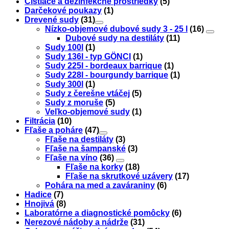
Čistiace a dezinfekčné prostriedky
(5)
Darčekové poukazy
(1)
Drevené sudy
(31)
Nízko-objemové dubové sudy 3 - 25 l
(16)
Dubové sudy na destiláty
(11)
Sudy 100l
(1)
Sudy 136l - typ GÖNCI
(1)
Sudy 225l - bordeaux barrique
(1)
Sudy 228l - bourgundy barrique
(1)
Sudy 300l
(1)
Sudy z čerešne vtáčej
(5)
Sudy z moruše
(5)
Veľko-objemové sudy
(1)
Filtrácia
(10)
Fľaše a poháre
(47)
Fľaše na destiláty
(3)
Fľaše na šampanské
(3)
Fľaše na víno
(36)
Fľaše na korky
(18)
Fľaše na skrutkové uzávery
(17)
Pohára na med a zaváraniny
(6)
Hadice
(7)
Hnojivá
(8)
Laboratórne a diagnostické pomôcky
(6)
Nerezové nádoby a nádrže
(31)