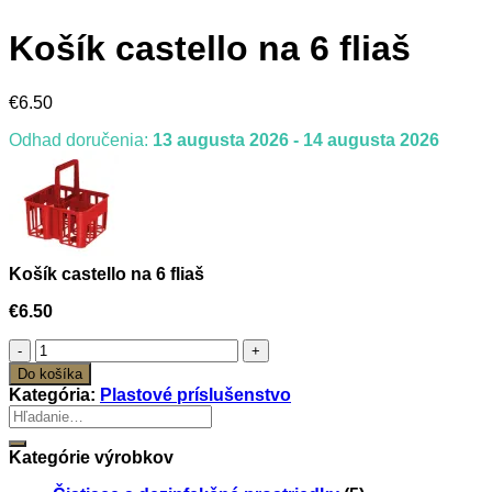
Košík castello na 6 fliaš
€
6.50
Odhad doručenia:
13 augusta 2026 - 14 augusta 2026
Košík castello na 6 fliaš
€
6.50
množstvo
Košík
Do košíka
castello
Kategória:
Plastové príslušenstvo
na
Hľadať:
6
fliaš
Kategórie výrobkov