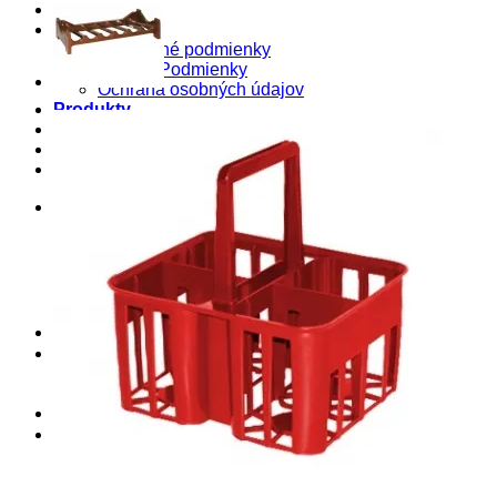
E-SHOP
O nás
Obchodné podmienky
Pravné Podmienky
Ochrana osobných údajov
Produkty
Služby
Blog
Kontakt
Košík
0
Košík
Žiadne produkty v košíku.
Hľadať:
0
Hľadať: