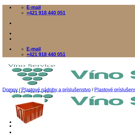
Skip
E-mail
to
+421 918 440 051
content
E-mail
+421 918 440 051
Domov
/
Plastové nádoby a príslušenstvo
/
Plastové príslušen
Domov