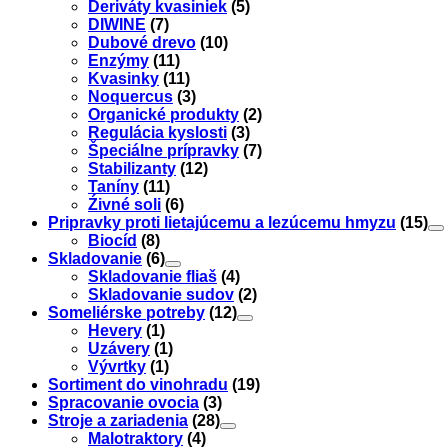
Deriváty kvasiniek
(5)
DIWINE
(7)
Dubové drevo
(10)
Enzýmy
(11)
Kvasinky
(11)
Noquercus
(3)
Organické produkty
(2)
Regulácia kyslosti
(3)
Špeciálne prípravky
(7)
Stabilizanty
(12)
Taníny
(11)
Źivné soli
(6)
Pripravky proti lietajúcemu a lezúcemu hmyzu
(15)
Biocíd
(8)
Skladovanie
(6)
Skladovanie fliaš
(4)
Skladovanie sudov
(2)
Someliérske potreby
(12)
Hevery
(1)
Uzávery
(1)
Vývrtky
(1)
Sortiment do vinohradu
(19)
Spracovanie ovocia
(3)
Stroje a zariadenia
(28)
Malotraktory
(4)