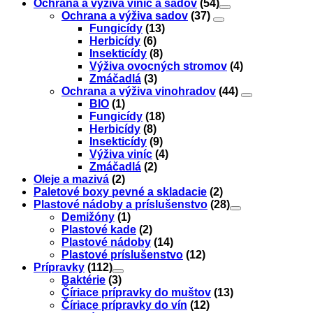
Ochrana a výživa viníc a sadov
(54)
Ochrana a výživa sadov
(37)
Fungicídy
(13)
Herbicídy
(6)
Insekticídy
(8)
Výživa ovocných stromov
(4)
Zmáčadlá
(3)
Ochrana a výživa vinohradov
(44)
BIO
(1)
Fungicídy
(18)
Herbicídy
(8)
Insekticídy
(9)
Výživa viníc
(4)
Zmáčadlá
(2)
Oleje a mazivá
(2)
Paletové boxy pevné a skladacie
(2)
Plastové nádoby a príslušenstvo
(28)
Demižóny
(1)
Plastové kade
(2)
Plastové nádoby
(14)
Plastové príslušenstvo
(12)
Prípravky
(112)
Baktérie
(3)
Číriace prípravky do muštov
(13)
Číriace prípravky do vín
(12)