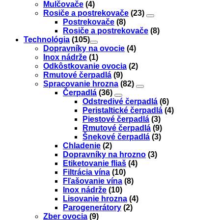
Mulčovače
(4)
Rosiče a postrekovače
(23)
Postrekovače
(8)
Rosiče a postrekovače
(8)
Technológia
(105)
Dopravníky na ovocie
(4)
Inox nádrže
(1)
Odkôstkovanie ovocia
(2)
Rmutové čerpadlá
(9)
Spracovanie hrozna
(82)
Čerpadlá
(36)
Odstredivé čerpadlá
(6)
Peristaltické čerpadlá
(4)
Piestové čerpadlá
(3)
Rmutové čerpadlá
(9)
Šnekové čerpadlá
(3)
Chladenie
(2)
Dopravníky na hrozno
(3)
Etiketovanie fliaš
(4)
Filtrácia vína
(10)
Fľašovanie vína
(8)
Inox nádrže
(10)
Lisovanie hrozna
(4)
Parogenerátory
(2)
Zber ovocia
(9)