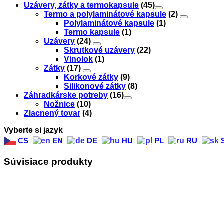
Uzávery, zátky a termokapsule
(45)
Termo a polylaminátové kapsule
(2)
Polylaminátové kapsule
(1)
Termo kapsule
(1)
Uzávery
(24)
Skrutkové uzávery
(22)
Vinolok
(1)
Zátky
(17)
Korkové zátky
(9)
Silikonové zátky
(8)
Záhradkárske potreby
(16)
Nožnice
(10)
Zlacnený tovar
(4)
Vyberte si jazyk
CS
EN
DE
HU
PL
RU
Súvisiace produkty