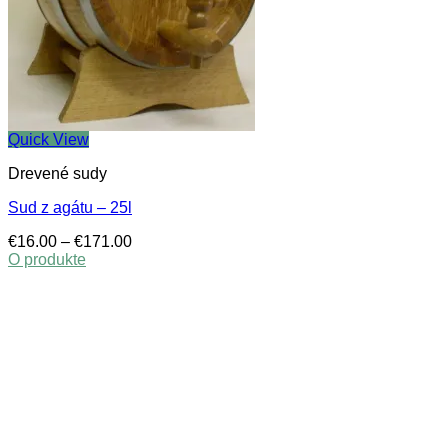
Quick View
Drevené sudy
Sud z agátu – 25l
Price
€
16.00
–
€
171.00
range:
O produkte
This
€16.00
product
through
has
€171.00
multiple
variants.
The
options
may
be
chosen