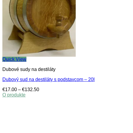
Quick View
Dubové sudy na destiláty
Dubový sud na destiláty s podstavcom – 20l
Price
€
17.00
–
€
132.50
range:
O produkte
This
€17.00
product
through
has
€132.50
multiple
variants.
The
options