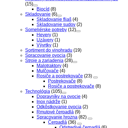
(15)
Biocíd
(8)
Skladovanie
(6)
Skladovanie fliaš
(4)
Skladovanie sudov
(2)
Someliérske potreby
(12)
Hevery
(1)
Uzávery
(1)
Vývrtky
(1)
Sortiment do vinohradu
(19)
Spracovanie ovocia
(3)
Stroje a zariadenia
(28)
Malotraktory
(4)
Mulčovače
(4)
Rosiče a postrekovače
(23)
Postrekovače
(8)
Rosiče a postrekovače
(8)
Technológia
(105)
Dopravníky na ovocie
(4)
Inox nádrže
(1)
Odkôstkovanie ovocia
(2)
Rmutové čerpadlá
(9)
Spracovanie hrozna
(82)
Čerpadlá
(36)
Odstredivé čerpadlá
(6)