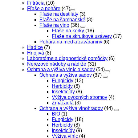
Filtrácia
(10)
Fľaše a poháre
(47)
Fľaše na destiláty
(3)
Fľaše na šampanské
(3)
Fľaše na víno
(36)
Fľaše na korky
(18)
Fľaše na skrutkové uzávery
(17)
Pohára na med a zaváraniny
(6)
Hadice
(7)
Hnojivá
(8)
Laboratórne a diagnostické pomôcky
(6)
Nerezové nádoby a nádrže
(31)
Ochrana a výživa viníc a sadov
(54)
Ochrana a výživa sadov
(37)
Fungicídy
(13)
Herbicídy
(6)
Insekticídy
(8)
Výživa ovocných stromov
(4)
Zmáčadlá
(3)
Ochrana a výživa vinohradov
(44)
BIO
(1)
Fungicídy
(18)
Herbicídy
(8)
Insekticídy
(9)
Výživa viníc
(4)