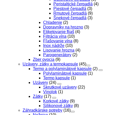
Peristaltické čerpadlá
(4)
Piestové čerpadlá
(3)
Rmutové čerpadlá
(9)
Šnekové čerpadlá
(3)
Chladenie
(2)
Dopravníky na hrozno
(3)
Etiketovanie fliaš
(4)
Filtrácia vína
(10)
Fľašovanie vína
(8)
Inox nádrže
(10)
Lisovanie hrozna
(4)
Parogenerátory
(2)
Zber ovocia
(9)
Uzávery, zátky a termokapsule
(45)
Termo a polylaminátové kapsule
(2)
Polylaminátové kapsule
(1)
Termo kapsule
(1)
Uzávery
(24)
Skrutkové uzávery
(22)
Vinolok
(1)
Zátky
(17)
Korkové zátky
(9)
Silikonové zátky
(8)
Záhradkárske potreby
(16)
Nožnice
(10)