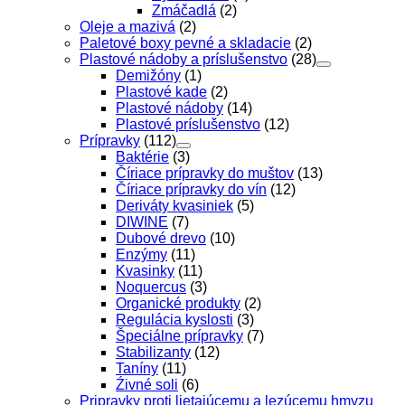
Zmáčadlá
(2)
Oleje a mazivá
(2)
Paletové boxy pevné a skladacie
(2)
Plastové nádoby a príslušenstvo
(28)
Demižóny
(1)
Plastové kade
(2)
Plastové nádoby
(14)
Plastové príslušenstvo
(12)
Prípravky
(112)
Baktérie
(3)
Číriace prípravky do muštov
(13)
Číriace prípravky do vín
(12)
Deriváty kvasiniek
(5)
DIWINE
(7)
Dubové drevo
(10)
Enzýmy
(11)
Kvasinky
(11)
Noquercus
(3)
Organické produkty
(2)
Regulácia kyslosti
(3)
Špeciálne prípravky
(7)
Stabilizanty
(12)
Taníny
(11)
Źivné soli
(6)
Pripravky proti lietajúcemu a lezúcemu hmyzu