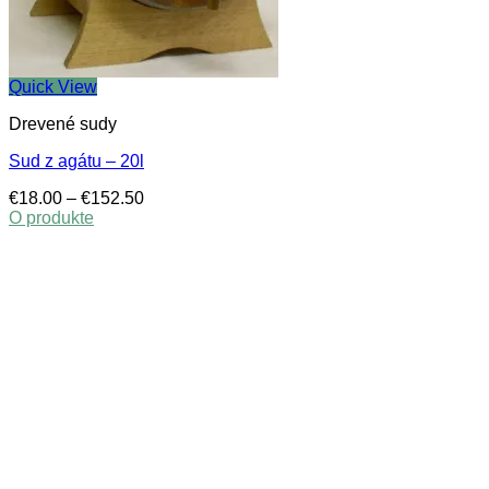
Quick View
Drevené sudy
Sud z agátu – 20l
Price
€
18.00
–
€
152.50
range:
O produkte
This
€18.00
product
through
has
€152.50
multiple
variants.
The
options
may
be
chosen
on
the
product