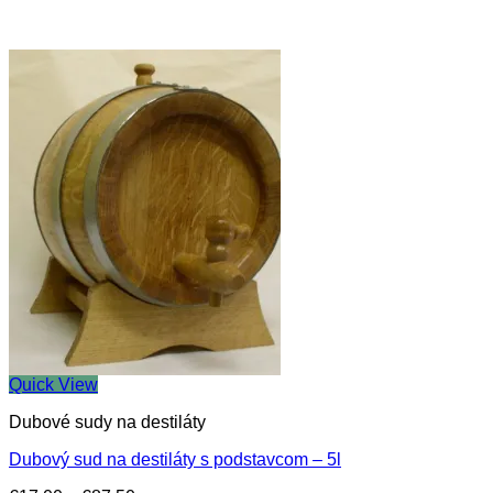
Quick View
Dubové sudy na destiláty
Dubový sud na destiláty s podstavcom – 5l