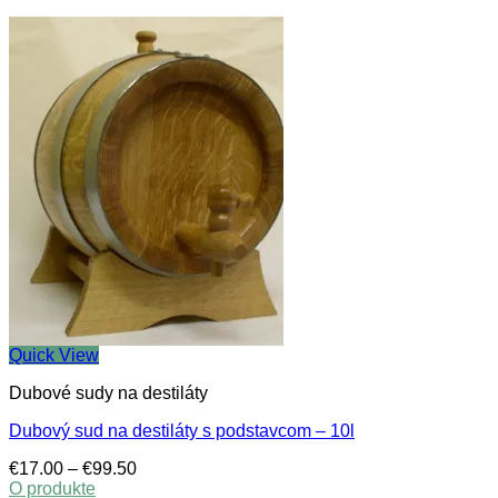
Quick View
Dubové sudy na destiláty
Dubový sud na destiláty s podstavcom – 10l
Price
€
17.00
–
€
99.50
range:
O produkte