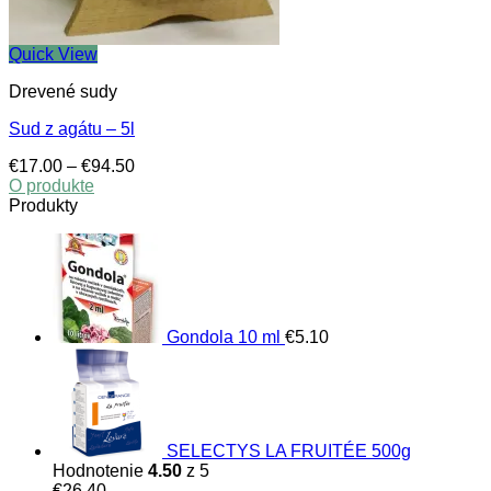
Quick View
Drevené sudy
Sud z agátu – 5l
Price
€
17.00
–
€
94.50
range:
O produkte
This
€17.00
Produkty
product
through
has
€94.50
multiple
variants.
The
options
Gondola 10 ml
€
5.10
may
be
chosen
on
the
product
SELECTYS LA FRUITÉE 500g
page
Hodnotenie
4.50
z 5
€
26.40