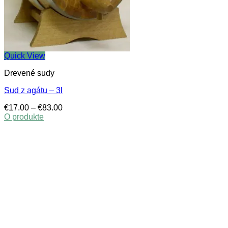
Quick View
Drevené sudy
Sud z agátu – 3l
Price
€
17.00
–
€
83.00
range:
O produkte
This
€17.00
product
through
has
€83.00
multiple
variants.
The
options
may
be
chosen
on
the