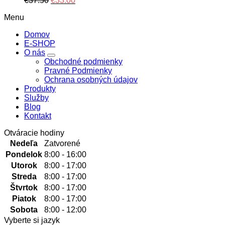
€
37.50
€
33.00
price
price
Menu
was:
is:
€37.50.
€33.00.
Domov
E-SHOP
O nás
Obchodné podmienky
Pravné Podmienky
Ochrana osobných údajov
Produkty
Služby
Blog
Kontakt
Otváracie hodiny
Nedeľa
Zatvorené
Pondelok
8:00 - 16:00
Utorok
8:00 - 17:00
Streda
8:00 - 17:00
Štvrtok
8:00 - 17:00
Piatok
8:00 - 17:00
Sobota
8:00 - 12:00
Vyberte si jazyk