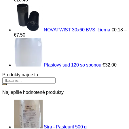
NOVATWIST 30x60 BVS, čierna
€
0.18
–
Price
€
7.50
range:
€0.18
through
€7.50
Plastový sud 120 so sponou
€
32.00
Produkty najde tu
Najlepšie hodnotené produkty
Síra - Pasteuril 500 g