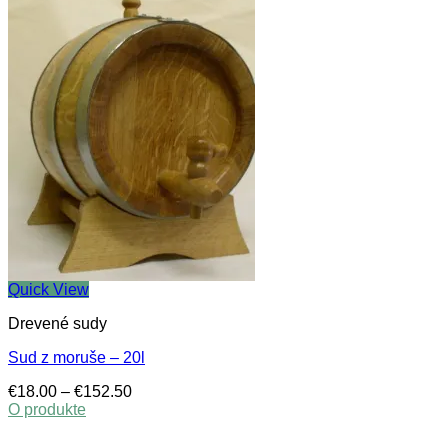
Quick View
Drevené sudy
Sud z moruše – 20l
Price
€
18.00
–
€
152.50
range:
O produkte
This
€18.00
product
through