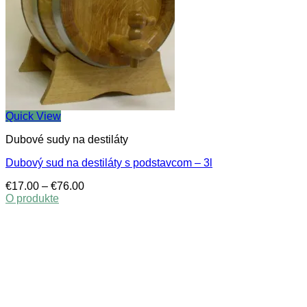
Quick View
Dubové sudy na destiláty
Dubový sud na destiláty s podstavcom – 3l
Price
€
17.00
–
€
76.00
range:
O produkte
This
€17.00
product
through
has
€76.00
multiple
variants.
The
options
may