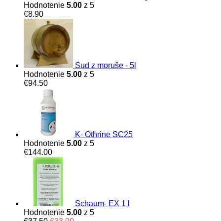
Hodnotenie
5.00
z 5
€
8.90
Sud z moruše - 5l
Hodnotenie
5.00
z 5
€
94.50
K- Othrine SC25
Hodnotenie
5.00
z 5
€
144.00
Schaum- EX 1 l
Hodnotenie
5.00
z 5
Original
Current