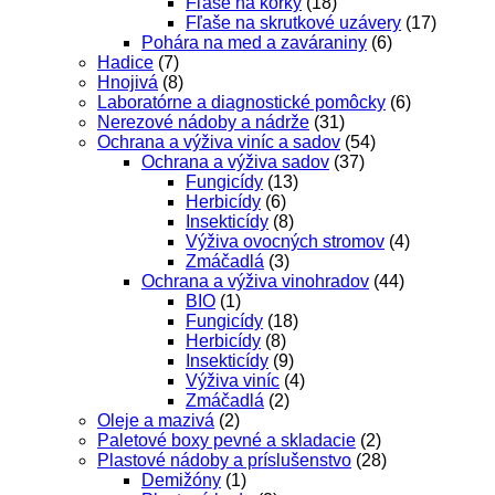
Fľaše na korky
(18)
Fľaše na skrutkové uzávery
(17)
Pohára na med a zaváraniny
(6)
Hadice
(7)
Hnojivá
(8)
Laboratórne a diagnostické pomôcky
(6)
Nerezové nádoby a nádrže
(31)
Ochrana a výživa viníc a sadov
(54)
Ochrana a výživa sadov
(37)
Fungicídy
(13)
Herbicídy
(6)
Insekticídy
(8)
Výživa ovocných stromov
(4)
Zmáčadlá
(3)
Ochrana a výživa vinohradov
(44)
BIO
(1)
Fungicídy
(18)
Herbicídy
(8)
Insekticídy
(9)
Výživa viníc
(4)
Zmáčadlá
(2)
Oleje a mazivá
(2)
Paletové boxy pevné a skladacie
(2)
Plastové nádoby a príslušenstvo
(28)
Demižóny
(1)