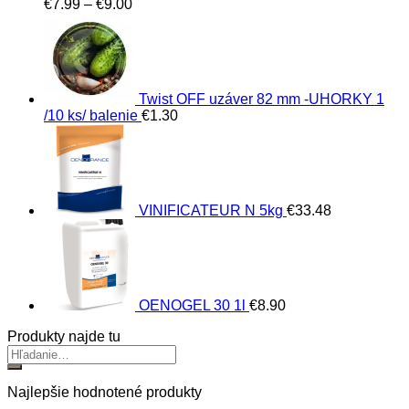
Price
€
7.99
–
€
9.00
range:
€7.99
through
€9.00
Twist OFF uzáver 82 mm -UHORKY 1
/10 ks/ balenie
€
1.30
VINIFICATEUR N 5kg
€
33.48
OENOGEL 30 1l
€
8.90
Produkty najde tu
Najlepšie hodnotené produkty