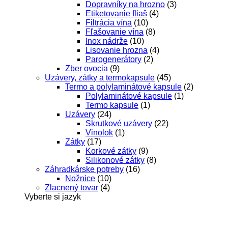
Dopravníky na hrozno
(3)
Etiketovanie fliaš
(4)
Filtrácia vína
(10)
Fľašovanie vína
(8)
Inox nádrže
(10)
Lisovanie hrozna
(4)
Parogenerátory
(2)
Zber ovocia
(9)
Uzávery, zátky a termokapsule
(45)
Termo a polylaminátové kapsule
(2)
Polylaminátové kapsule
(1)
Termo kapsule
(1)
Uzávery
(24)
Skrutkové uzávery
(22)
Vinolok
(1)
Zátky
(17)
Korkové zátky
(9)
Silikonové zátky
(8)
Záhradkárske potreby
(16)
Nožnice
(10)
Zlacnený tovar
(4)
Vyberte si jazyk