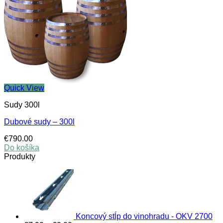
Quick View
Sudy 300l
Dubové sudy – 300l
€
790.00
Do košíka
Produkty
Koncový stĺp do vinohradu - OKV 2700