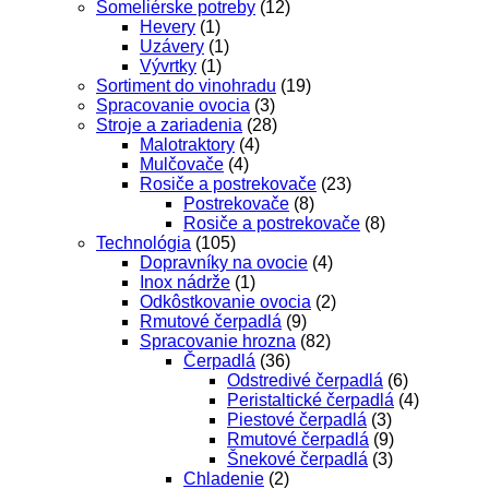
Someliérske potreby
(12)
Hevery
(1)
Uzávery
(1)
Vývrtky
(1)
Sortiment do vinohradu
(19)
Spracovanie ovocia
(3)
Stroje a zariadenia
(28)
Malotraktory
(4)
Mulčovače
(4)
Rosiče a postrekovače
(23)
Postrekovače
(8)
Rosiče a postrekovače
(8)
Technológia
(105)
Dopravníky na ovocie
(4)
Inox nádrže
(1)
Odkôstkovanie ovocia
(2)
Rmutové čerpadlá
(9)
Spracovanie hrozna
(82)
Čerpadlá
(36)
Odstredivé čerpadlá
(6)
Peristaltické čerpadlá
(4)
Piestové čerpadlá
(3)
Rmutové čerpadlá
(9)
Šnekové čerpadlá
(3)
Chladenie
(2)