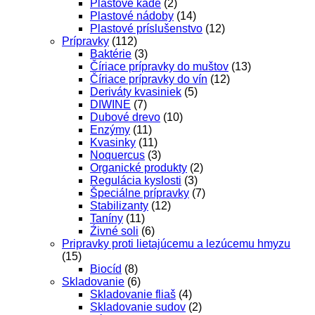
Plastové kade
(2)
Plastové nádoby
(14)
Plastové príslušenstvo
(12)
Prípravky
(112)
Baktérie
(3)
Číriace prípravky do muštov
(13)
Číriace prípravky do vín
(12)
Deriváty kvasiniek
(5)
DIWINE
(7)
Dubové drevo
(10)
Enzýmy
(11)
Kvasinky
(11)
Noquercus
(3)
Organické produkty
(2)
Regulácia kyslosti
(3)
Špeciálne prípravky
(7)
Stabilizanty
(12)
Taníny
(11)
Źivné soli
(6)
Pripravky proti lietajúcemu a lezúcemu hmyzu
(15)
Biocíd
(8)
Skladovanie
(6)
Skladovanie fliaš
(4)
Skladovanie sudov
(2)