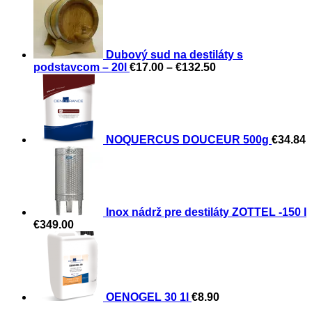
Dubový sud na destiláty s
Price
podstavcom – 20l
€
17.00
–
€
132.50
range:
€17.00
through
€132.50
NOQUERCUS DOUCEUR 500g
€
34.84
Inox nádrž pre destiláty ZOTTEL -150 l
€
349.00
OENOGEL 30 1l
€
8.90