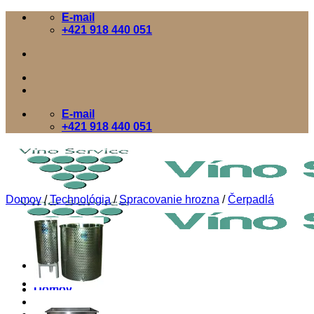
Skip
E-mail
to
+421 918 440 051
content
E-mail
+421 918 440 051
Domov
/
Technológia
/
Spracovanie hrozna
/
Čerpadlá
Domov
E-SHOP