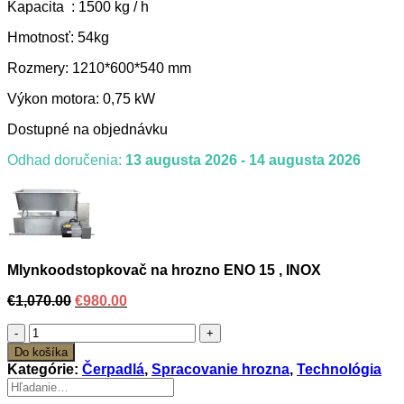
Kapacita : 1500 kg / h
Hmotnosť: 54kg
Rozmery: 1210*600*540 mm
Výkon motora: 0,75 kW
Dostupné na objednávku
Odhad doručenia:
13 augusta 2026 - 14 augusta 2026
Mlynkoodstopkovač na hrozno ENO 15 , INOX
Original
Current
€
1,070.00
€
980.00
price
price
množstvo
was:
is:
Mlynkoodstopkovač
€1,070.00.
€980.00.
Do košíka
na
Kategórie:
Čerpadlá
,
Spracovanie hrozna
,
Technológia
hrozno
Hľadať:
ENO