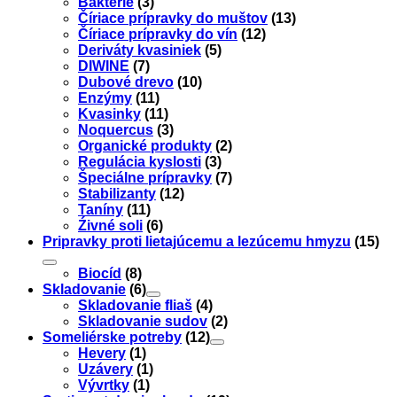
Baktérie
(3)
Číriace prípravky do muštov
(13)
Číriace prípravky do vín
(12)
Deriváty kvasiniek
(5)
DIWINE
(7)
Dubové drevo
(10)
Enzýmy
(11)
Kvasinky
(11)
Noquercus
(3)
Organické produkty
(2)
Regulácia kyslosti
(3)
Špeciálne prípravky
(7)
Stabilizanty
(12)
Taníny
(11)
Źivné soli
(6)
Pripravky proti lietajúcemu a lezúcemu hmyzu
(15)
Biocíd
(8)
Skladovanie
(6)
Skladovanie fliaš
(4)
Skladovanie sudov
(2)
Someliérske potreby
(12)
Hevery
(1)
Uzávery
(1)
Vývrtky
(1)