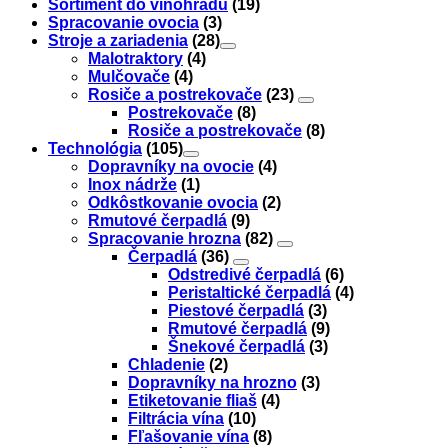
Sortiment do vinohradu
(19)
Spracovanie ovocia
(3)
Stroje a zariadenia
(28)
Malotraktory
(4)
Mulčovače
(4)
Rosiče a postrekovače
(23)
Postrekovače
(8)
Rosiče a postrekovače
(8)
Technológia
(105)
Dopravníky na ovocie
(4)
Inox nádrže
(1)
Odkôstkovanie ovocia
(2)
Rmutové čerpadlá
(9)
Spracovanie hrozna
(82)
Čerpadlá
(36)
Odstredivé čerpadlá
(6)
Peristaltické čerpadlá
(4)
Piestové čerpadlá
(3)
Rmutové čerpadlá
(9)
Šnekové čerpadlá
(3)
Chladenie
(2)
Dopravníky na hrozno
(3)
Etiketovanie fliaš
(4)
Filtrácia vína
(10)
Fľašovanie vína
(8)