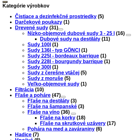
15
Kategórie výrobkov
,
INOX
Čistiace a dezinfekčné prostriedky
(5)
Darčekové poukazy
(1)
Drevené sudy
(31)
Nízko-objemové dubové sudy 3 - 25 l
(16)
Dubové sudy na destiláty
(11)
Sudy 100l
(1)
Sudy 136l - typ GÖNCI
(1)
Sudy 225l - bordeaux barrique
(1)
Sudy 228l - bourgundy barrique
(1)
Sudy 300l
(1)
Sudy z čerešne vtáčej
(5)
Sudy z moruše
(5)
Veľko-objemové sudy
(1)
Filtrácia
(10)
Fľaše a poháre
(47)
Fľaše na destiláty
(3)
Fľaše na šampanské
(3)
Fľaše na víno
(36)
Fľaše na korky
(18)
Fľaše na skrutkové uzávery
(17)
Pohára na med a zaváraniny
(6)
Hadice
(7)