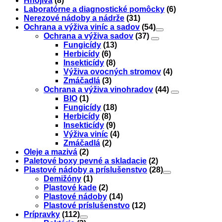
Hnojivá
(8)
Laboratórne a diagnostické pomôcky
(6)
Nerezové nádoby a nádrže
(31)
Ochrana a výživa viníc a sadov
(54)
Ochrana a výživa sadov
(37)
Fungicídy
(13)
Herbicídy
(6)
Insekticídy
(8)
Výživa ovocných stromov
(4)
Zmáčadlá
(3)
Ochrana a výživa vinohradov
(44)
BIO
(1)
Fungicídy
(18)
Herbicídy
(8)
Insekticídy
(9)
Výživa viníc
(4)
Zmáčadlá
(2)
Oleje a mazivá
(2)
Paletové boxy pevné a skladacie
(2)
Plastové nádoby a príslušenstvo
(28)
Demižóny
(1)
Plastové kade
(2)
Plastové nádoby
(14)
Plastové príslušenstvo
(12)
Prípravky
(112)