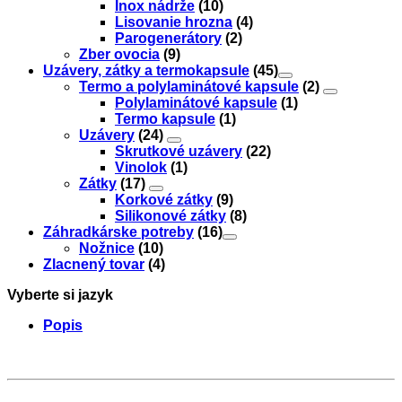
Inox nádrže
(10)
Lisovanie hrozna
(4)
Parogenerátory
(2)
Zber ovocia
(9)
Uzávery, zátky a termokapsule
(45)
Termo a polylaminátové kapsule
(2)
Polylaminátové kapsule
(1)
Termo kapsule
(1)
Uzávery
(24)
Skrutkové uzávery
(22)
Vinolok
(1)
Zátky
(17)
Korkové zátky
(9)
Silikonové zátky
(8)
Záhradkárske potreby
(16)
Nožnice
(10)
Zlacnený tovar
(4)
Vyberte si jazyk
Popis