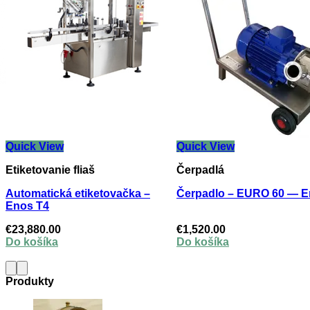
Quick View
Quick View
Etiketovanie fliaš
Čerpadlá
Automatická etiketovačka –
Čerpadlo – EURO 60 — En
Enos T4
€
23,880.00
€
1,520.00
Do košíka
Do košíka
Produkty