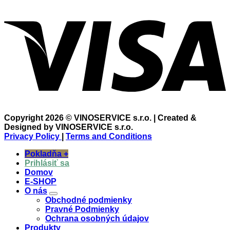
Copyright 2026 © VINOSERVICE s.r.o. | Created &
Designed by VINOSERVICE s.r.o.
Privacy Policy
|
Terms and Conditions
Pokladňa
+
Prihlásiť sa
Domov
E-SHOP
O nás
Obchodné podmienky
Pravné Podmienky
Ochrana osobných údajov
Produkty