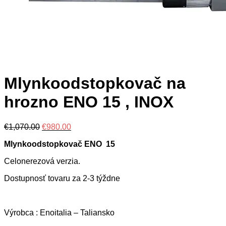
Mlynkoodstopkovač na
hrozno ENO 15 , INOX
Original
Current
€
1,070.00
€
980.00
price
price
Mlynkoodstopkovač ENO 15
was:
is:
€1,070.00.
€980.00.
Celonerezová verzia.
Dostupnosť tovaru za 2-3 týždne
Výrobca : Enoitalia – Taliansko