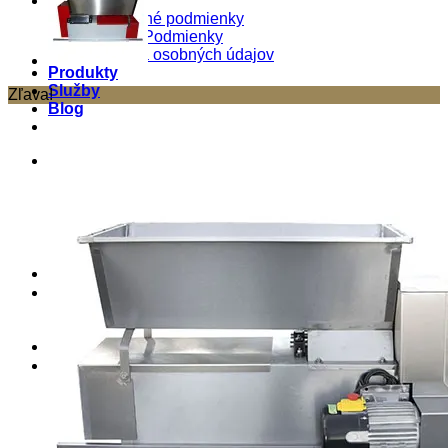
O nás
Obchodné podmienky
Pravné Podmienky
Ochrana osobných údajov
Produkty
Služby
Zľava!
Blog
Kontakt
Košík
0
Košík
Žiadne produkty v košíku.
Hľadať:
0
Hľadať: