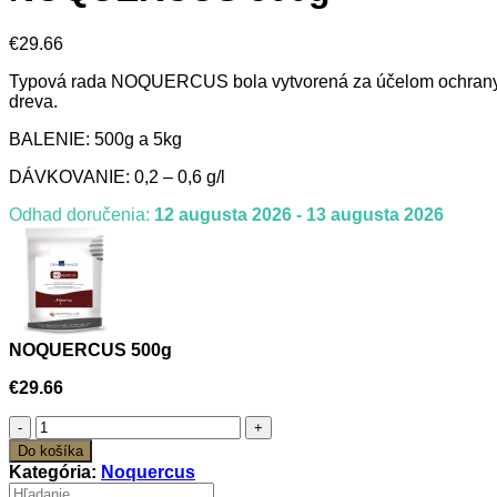
€
29.66
Typová rada NOQUERCUS bola vytvorená za účelom ochrany pr
dreva.
BALENIE: 500g a 5kg
DÁVKOVANIE: 0,2 – 0,6 g/l
Odhad doručenia:
12 augusta 2026 - 13 augusta 2026
NOQUERCUS 500g
€
29.66
množstvo
NOQUERCUS
Do košíka
500g
Kategória:
Noquercus
Hľadať: