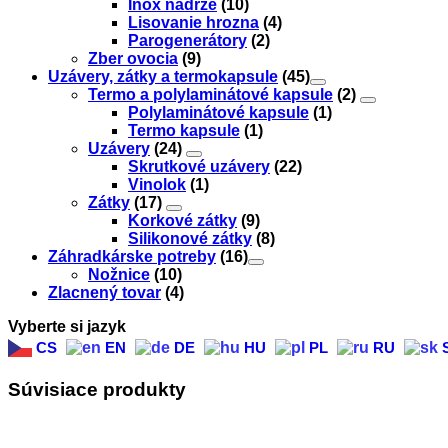
Inox nádrže
(10)
Lisovanie hrozna
(4)
Parogenerátory
(2)
Zber ovocia
(9)
Uzávery, zátky a termokapsule
(45)
Termo a polylaminátové kapsule
(2)
Polylaminátové kapsule
(1)
Termo kapsule
(1)
Uzávery
(24)
Skrutkové uzávery
(22)
Vinolok
(1)
Zátky
(17)
Korkové zátky
(9)
Silikonové zátky
(8)
Záhradkárske potreby
(16)
Nožnice
(10)
Zlacnený tovar
(4)
Vyberte si jazyk
CS
EN
DE
HU
PL
RU
Súvisiace produkty