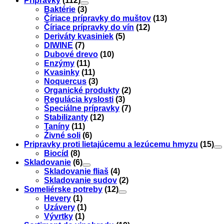
Prípravky
(112)
Baktérie
(3)
Číriace prípravky do muštov
(13)
Číriace prípravky do vín
(12)
Deriváty kvasiniek
(5)
DIWINE
(7)
Dubové drevo
(10)
Enzýmy
(11)
Kvasinky
(11)
Noquercus
(3)
Organické produkty
(2)
Regulácia kyslosti
(3)
Špeciálne prípravky
(7)
Stabilizanty
(12)
Taníny
(11)
Źivné soli
(6)
Pripravky proti lietajúcemu a lezúcemu hmyzu
(15)
Biocíd
(8)
Skladovanie
(6)
Skladovanie fliaš
(4)
Skladovanie sudov
(2)
Someliérske potreby
(12)
Hevery
(1)
Uzávery
(1)
Vývrtky
(1)