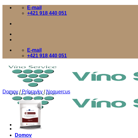
Skip
E-mail
to
+421 918 440 051
content
E-mail
+421 918 440 051
Domov
/
Prípravky
/
Noquercus
Domov