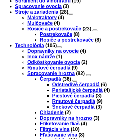
Sortiment do vinohradu
(19)
Spracovanie ovocia
(3)
Stroje a zariadenia
(28)
Malotraktory
(4)
Mulčovače
(4)
Rosiče a postrekovače
(23)
Postrekovače
(8)
Rosiče a postrekovače
(8)
Technológia
(105)
Dopravníky na ovocie
(4)
Inox nádrže
(1)
Odkôstkovanie ovocia
(2)
Rmutové čerpadlá
(9)
Spracovanie hrozna
(82)
Čerpadlá
(36)
Odstredivé čerpadlá
(6)
Peristaltické čerpadlá
(4)
Piestové čerpadlá
(3)
Rmutové čerpadlá
(9)
Šnekové čerpadlá
(3)
Chladenie
(2)
Dopravníky na hrozno
(3)
Etiketovanie fliaš
(4)
Filtrácia vína
(10)
Fľašovanie vína
(8)