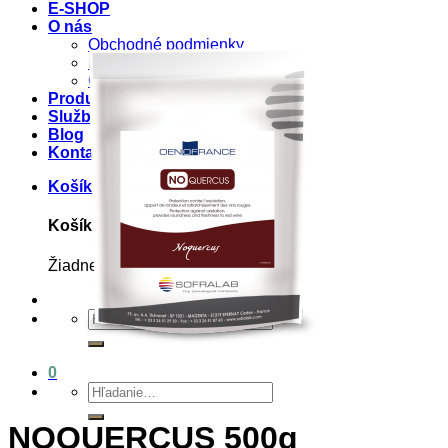
E-SHOP
O nás
Obchodné podmienky
Pravné Podmienky
Ochrana osobných údajov
Produkty
Služby
Blog
Kontakt
Košík
0
Košík
Žiadne produkty v košíku.
Hľadať:
0
Hľadať:
NOQUERCUS 500g