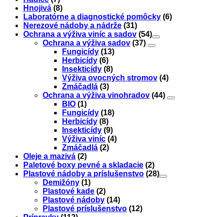
Hnojivá
(8)
Laboratórne a diagnostické pomôcky
(6)
Nerezové nádoby a nádrže
(31)
Ochrana a výživa viníc a sadov
(54)
Ochrana a výživa sadov
(37)
Fungicídy
(13)
Herbicídy
(6)
Insekticídy
(8)
Výživa ovocných stromov
(4)
Zmáčadlá
(3)
Ochrana a výživa vinohradov
(44)
BIO
(1)
Fungicídy
(18)
Herbicídy
(8)
Insekticídy
(9)
Výživa viníc
(4)
Zmáčadlá
(2)
Oleje a mazivá
(2)
Paletové boxy pevné a skladacie
(2)
Plastové nádoby a príslušenstvo
(28)
Demižóny
(1)
Plastové kade
(2)
Plastové nádoby
(14)
Plastové príslušenstvo
(12)