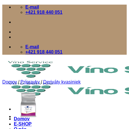
Skip
E-mail
to
+421 918 440 051
content
E-mail
+421 918 440 051
Domov
/
Prípravky
/
Deriváty kvasiniek
Domov
E-SHOP