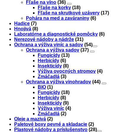
Fľaše na víno
(36)
Fľaše na korky
(18)
Fľaše na skrutkové uzávery
(17)
Pohára na med a zaváraniny
(6)
Hadice
(7)
Hnojivá
(8)
Laboratórne a diagnostické pomôcky
(6)
Nerezové nádoby a nádrže
(31)
Ochrana a výživa viníc a sadov
(54)
Ochrana a výživa sadov
(37)
Fungicídy
(13)
Herbicídy
(6)
Insekticídy
(8)
Výživa ovocných stromov
(4)
Zmáčadlá
(3)
Ochrana a výživa vinohradov
(44)
BIO
(1)
Fungicídy
(18)
Herbicídy
(8)
Insekticídy
(9)
Výživa viníc
(4)
Zmáčadlá
(2)
Oleje a mazivá
(2)
Paletové boxy pevné a skladacie
(2)
Plastové nádoby a príslušenstvo
(28)