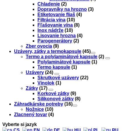
Chladenie
(2)
Dopravníky na hrozno
(3)
Etiketovanie fliaš
(4)
Filtrácia vína
(10)
Fľašovanie vína
(8)
Inox nádrže
(10)
Lisovanie hrozna
(4)
Parogenerátory
(2)
Zber ovocia
(9)
Uzávery, zátky a termokapsule
(45)
Termo a polylaminátové kapsule
(2)
Polylaminátové kapsule
(1)
Termo kapsule
(1)
Uzávery
(24)
Skrutkové uzávery
(22)
Vinolok
(1)
Zátky
(17)
Korkové zátky
(9)
Silikonové zátky
(8)
Záhradkárske potreby
(16)
Nožnice
(10)
Zlacnený tovar
(4)
Vyberte si jazyk
CS
EN
DE
HU
PL
RU