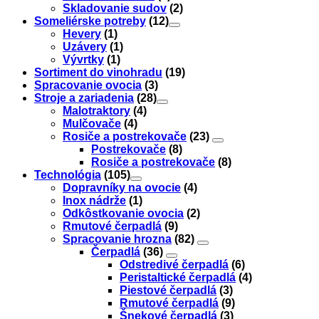
Skladovanie sudov
(2)
Someliérske potreby
(12)
Hevery
(1)
Uzávery
(1)
Vývrtky
(1)
Sortiment do vinohradu
(19)
Spracovanie ovocia
(3)
Stroje a zariadenia
(28)
Malotraktory
(4)
Mulčovače
(4)
Rosiče a postrekovače
(23)
Postrekovače
(8)
Rosiče a postrekovače
(8)
Technológia
(105)
Dopravníky na ovocie
(4)
Inox nádrže
(1)
Odkôstkovanie ovocia
(2)
Rmutové čerpadlá
(9)
Spracovanie hrozna
(82)
Čerpadlá
(36)
Odstredivé čerpadlá
(6)
Peristaltické čerpadlá
(4)
Piestové čerpadlá
(3)
Rmutové čerpadlá
(9)
Šnekové čerpadlá
(3)