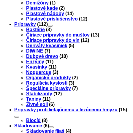
Demižóny
(1)
Plastové kade
(2)
Plastové nádoby
(14)
Plastové príslušenstvo
(12)
Prípravky
(112)
Baktérie
(3)
Číriace prípravky do muštov
(13)
Číriace prípravky do vín
(12)
Deriváty kvasiniek
(5)
DIWINE
(7)
Dubové drevo
(10)
Enzýmy
(11)
Kvasinky
(11)
Noquercus
(3)
Organické produkty
(2)
Regulácia kyslosti
(3)
Špeciálne prípravky
(7)
Stabilizanty
(12)
Taníny
(11)
Źivné soli
(6)
Pripravky proti lietajúcemu a lezúcemu hmyzu
(15)
Biocíd
(8)
Skladovanie
(6)
Skladovanie fliaš
(4)