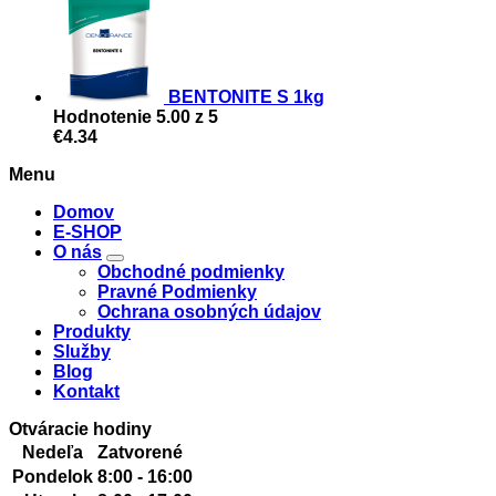
BENTONITE S 1kg
Hodnotenie
5.00
z 5
€
4.34
Menu
Domov
E-SHOP
O nás
Obchodné podmienky
Pravné Podmienky
Ochrana osobných údajov
Produkty
Služby
Blog
Kontakt
Otváracie hodiny
Nedeľa
Zatvorené
Pondelok
8:00 - 16:00