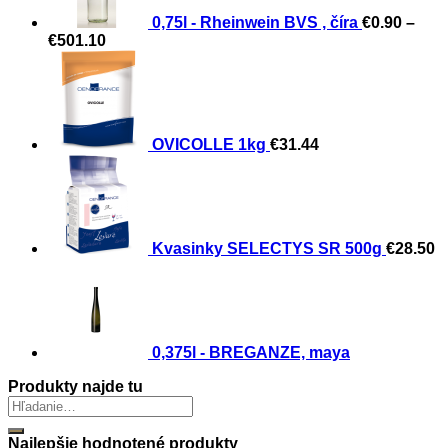
0,75l - Rheinwein BVS , číra
€
0.90
–
Price
€
501.10
range:
€0.90
through
€501.10
OVICOLLE 1kg
€
31.44
Kvasinky SELECTYS SR 500g
€
28.50
0,375l - BREGANZE, maya
Produkty najde tu
Najlepšie hodnotené produkty