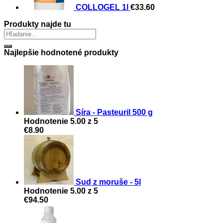
COLLOGEL 1l
€
33.60
Produkty najde tu
Najlepšie hodnotené produkty
Síra - Pasteuril 500 g
Hodnotenie
5.00
z 5
€
8.90
Sud z moruše - 5l
Hodnotenie
5.00
z 5
€
94.50