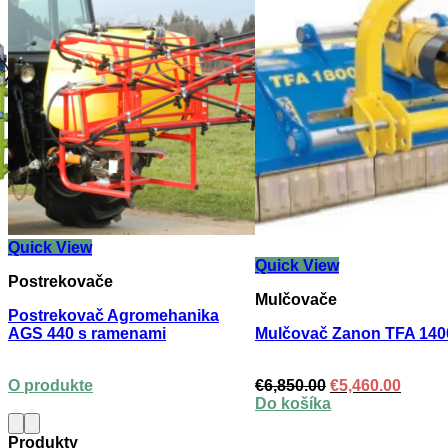
Quick View
Quick View
Postrekovače
Mulčovače
Postrekovač Agromehanika
AGS 440 s ramenami
Mulčovač Zanon TFA 140
Original
Curre
O produkte
€
6,850.00
€
5,460.00
price
price
Do košíka
was:
is:
€6,850.00.
€5,460
Produkty