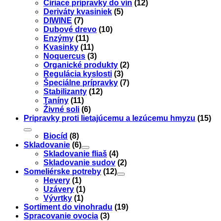
Číriace prípravky do vín
(12)
Deriváty kvasiniek
(5)
DIWINE
(7)
Dubové drevo
(10)
Enzýmy
(11)
Kvasinky
(11)
Noquercus
(3)
Organické produkty
(2)
Regulácia kyslosti
(3)
Špeciálne prípravky
(7)
Stabilizanty
(12)
Taníny
(11)
Źivné soli
(6)
Pripravky proti lietajúcemu a lezúcemu hmyzu
(15)
Biocíd
(8)
Skladovanie
(6)
Skladovanie fliaš
(4)
Skladovanie sudov
(2)
Someliérske potreby
(12)
Hevery
(1)
Uzávery
(1)
Vývrtky
(1)
Sortiment do vinohradu
(19)
Spracovanie ovocia
(3)