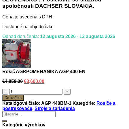
spoločnosti DACHSER SLOVAKIA.
Cena je uvedená s DPH .
Dostupné na objednávku
Odhad doručenia:
12 augusta 2026 - 13 augusta 2026
Rosič AGRPOMEHANIKA AGP 400 EN
Original
Current
€
4,858.00
€
3,600.00
price
price
množstvo
was:
is:
Rosič
€4,858.00.
€3,600.00.
Do košíka
AGRPOMEHANIKA
Katalógové číslo:
AGP 440BM-1
Kategórie:
Rosiče a
AGP
postrekovače
,
Stroje a zariadenia
400
Hľadať:
EN
Kategórie výrobkov