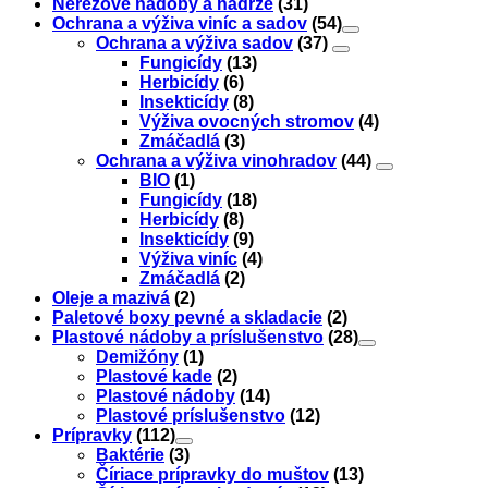
Nerezové nádoby a nádrže
(31)
Ochrana a výživa viníc a sadov
(54)
Ochrana a výživa sadov
(37)
Fungicídy
(13)
Herbicídy
(6)
Insekticídy
(8)
Výživa ovocných stromov
(4)
Zmáčadlá
(3)
Ochrana a výživa vinohradov
(44)
BIO
(1)
Fungicídy
(18)
Herbicídy
(8)
Insekticídy
(9)
Výživa viníc
(4)
Zmáčadlá
(2)
Oleje a mazivá
(2)
Paletové boxy pevné a skladacie
(2)
Plastové nádoby a príslušenstvo
(28)
Demižóny
(1)
Plastové kade
(2)
Plastové nádoby
(14)
Plastové príslušenstvo
(12)
Prípravky
(112)
Baktérie
(3)
Číriace prípravky do muštov
(13)