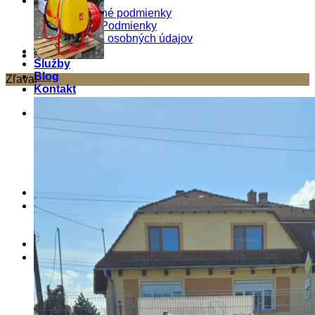
O nás
Obchodné podmienky
Pravné Podmienky
Ochrana osobných údajov
Produkty
Služby
Blog
Zľava!
Kontakt
Košík
0
Košík
Žiadne produkty v košíku.
Hľadať:
0
Hľadať: