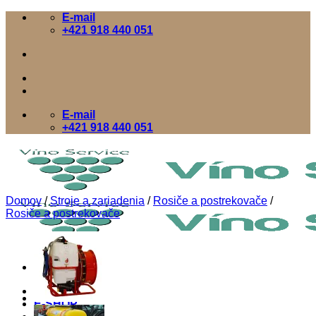
Skip
E-mail
to
+421 918 440 051
content
E-mail
+421 918 440 051
Domov
/
Stroje a zariadenia
/
Rosiče a postrekovače
/
Rosiče a postrekovače
Domov
E-SHOP