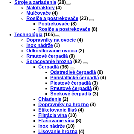
Stroje a zariadenia
(28)
Malotraktory
(4)
Mulčovače
(4)
Rosiče a postrekovače
(23)
Postrekovače
(8)
Rosiče a postrekovače
(8)
Technológia
(105)
Dopravníky na ovocie
(4)
Inox nádrže
(1)
Odkôstkovanie ovocia
(2)
Rmutové čerpadlá
(9)
Spracovanie hrozna
(82)
Čerpadlá
(36)
Odstredivé čerpadlá
(6)
Peristaltické čerpadlá
(4)
Piestové čerpadlá
(3)
Rmutové čerpadlá
(9)
Šnekové čerpadlá
(3)
Chladenie
(2)
Dopravníky na hrozno
(3)
Etiketovanie fliaš
(4)
Filtrácia vína
(10)
Fľašovanie vína
(8)
Inox nádrže
(10)
Lisovanie hrozna
(4)