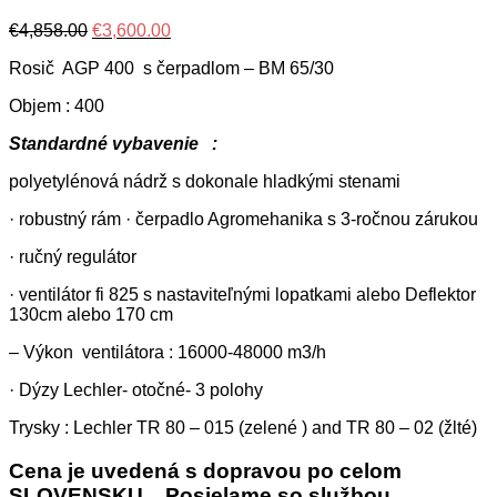
Original
Current
€
4,858.00
€
3,600.00
price
price
Rosič AGP 400 s čerpadlom – BM 65/30
was:
is:
€4,858.00.
€3,600.00.
Objem : 400
Standardné vybavenie :
polyetylénová nádrž s dokonale hladkými stenami
· robustný rám · čerpadlo Agromehanika s 3-ročnou zárukou
· ručný regulátor
· ventilátor fi 825 s nastaviteľnými lopatkami alebo Deflektor
130cm alebo 170 cm
– Výkon ventilátora : 16000-48000 m3/h
· Dýzy Lechler- otočné- 3 polohy
Trysky : Lechler TR 80 – 015 (zelené ) and TR 80 – 02 (žlté)
Cena je uvedená s dopravou po celom
SLOVENSKU . Posielame so službou