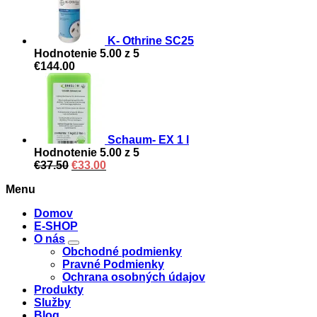
K- Othrine SC25
Hodnotenie
5.00
z 5
€
144.00
Schaum- EX 1 l
Hodnotenie
5.00
z 5
Original
Current
€
37.50
€
33.00
price
price
Menu
was:
is:
€37.50.
€33.00.
Domov
E-SHOP
O nás
Obchodné podmienky
Pravné Podmienky
Ochrana osobných údajov
Produkty
Služby
Blog