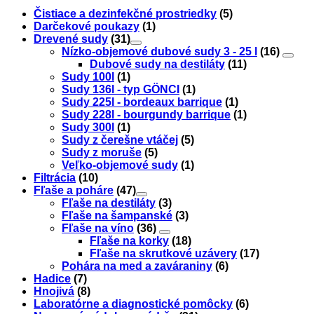
Čistiace a dezinfekčné prostriedky
(5)
Darčekové poukazy
(1)
Drevené sudy
(31)
Nízko-objemové dubové sudy 3 - 25 l
(16)
Dubové sudy na destiláty
(11)
Sudy 100l
(1)
Sudy 136l - typ GÖNCI
(1)
Sudy 225l - bordeaux barrique
(1)
Sudy 228l - bourgundy barrique
(1)
Sudy 300l
(1)
Sudy z čerešne vtáčej
(5)
Sudy z moruše
(5)
Veľko-objemové sudy
(1)
Filtrácia
(10)
Fľaše a poháre
(47)
Fľaše na destiláty
(3)
Fľaše na šampanské
(3)
Fľaše na víno
(36)
Fľaše na korky
(18)
Fľaše na skrutkové uzávery
(17)
Pohára na med a zaváraniny
(6)
Hadice
(7)
Hnojivá
(8)
Laboratórne a diagnostické pomôcky
(6)