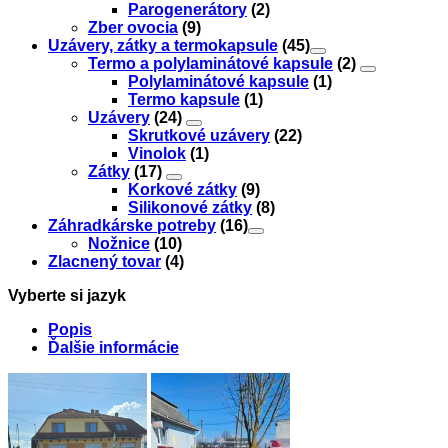
Parogenerátory
(2)
Zber ovocia
(9)
Uzávery, zátky a termokapsule
(45)
Termo a polylaminátové kapsule
(2)
Polylaminátové kapsule
(1)
Termo kapsule
(1)
Uzávery
(24)
Skrutkové uzávery
(22)
Vinolok
(1)
Zátky
(17)
Korkové zátky
(9)
Silikonové zátky
(8)
Záhradkárske potreby
(16)
Nožnice
(10)
Zlacnený tovar
(4)
Vyberte si jazyk
Popis
Ďalšie informácie