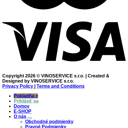
Copyright 2026 © VINOSERVICE s.r.o. | Created &
Designed by VINOSERVICE s.r.o.
Privacy Policy
|
Terms and Conditions
Pokladňa
+
Prihlásiť sa
Domov
E-SHOP
O nás
Obchodné podmienky
Pravné Podmienky