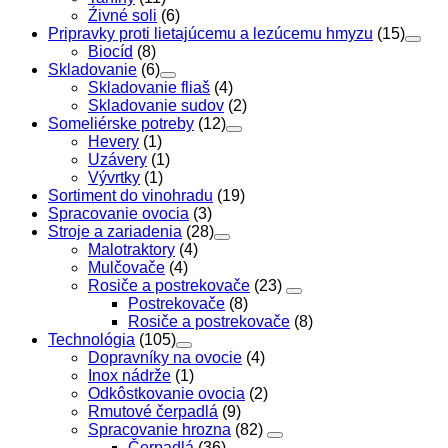
Źivné soli
(6)
Pripravky proti lietajúcemu a lezúcemu hmyzu
(15)
Biocíd
(8)
Skladovanie
(6)
Skladovanie fliaš
(4)
Skladovanie sudov
(2)
Someliérske potreby
(12)
Hevery
(1)
Uzávery
(1)
Vývrtky
(1)
Sortiment do vinohradu
(19)
Spracovanie ovocia
(3)
Stroje a zariadenia
(28)
Malotraktory
(4)
Mulčovače
(4)
Rosiče a postrekovače
(23)
Postrekovače
(8)
Rosiče a postrekovače
(8)
Technológia
(105)
Dopravníky na ovocie
(4)
Inox nádrže
(1)
Odkôstkovanie ovocia
(2)
Rmutové čerpadlá
(9)
Spracovanie hrozna
(82)
Čerpadlá
(36)