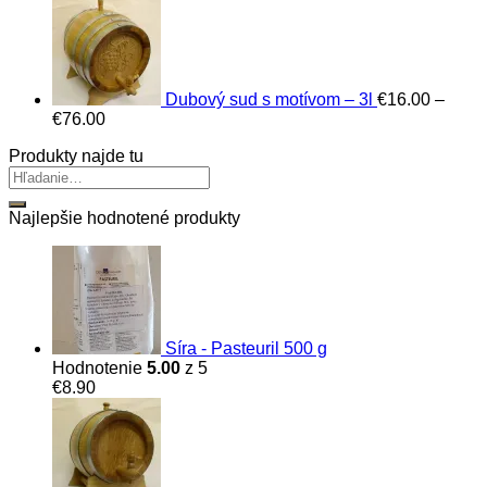
price
price
was:
is:
€3,750.00.
€3,300.00.
Dubový sud s motívom – 3l
€
16.00
–
Price
€
76.00
range:
Produkty najde tu
€16.00
through
€76.00
Najlepšie hodnotené produkty
Síra - Pasteuril 500 g
Hodnotenie
5.00
z 5
€
8.90