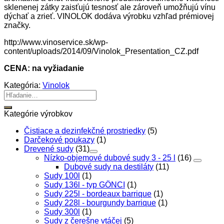
sklenenej zátky zaisťujú tesnosť ale zároveň umožňujú vínu
dýchať a zrieť. VINOLOK dodáva výrobku vzhľad prémiovej
značky.
http://www.vinoservice.sk/wp-
content/uploads/2014/09/Vinolok_Presentation_CZ.pdf
CENA: na vyžiadanie
Kategória:
Vinolok
Hľadať:
Kategórie výrobkov
Čistiace a dezinfekčné prostriedky
(5)
Darčekové poukazy
(1)
Drevené sudy
(31)
Nízko-objemové dubové sudy 3 - 25 l
(16)
Dubové sudy na destiláty
(11)
Sudy 100l
(1)
Sudy 136l - typ GÖNCI
(1)
Sudy 225l - bordeaux barrique
(1)
Sudy 228l - bourgundy barrique
(1)
Sudy 300l
(1)
Sudy z čerešne vtáčej
(5)