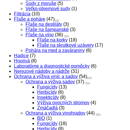
Sudy z moruše
(5)
Veľko-objemové sudy
(1)
Filtrácia
(10)
Fľaše a poháre
(47)
Fľaše na destiláty
(3)
Fľaše na šampanské
(3)
Fľaše na víno
(36)
Fľaše na korky
(18)
Fľaše na skrutkové uzávery
(17)
Pohára na med a zaváraniny
(6)
Hadice
(7)
Hnojivá
(8)
Laboratórne a diagnostické pomôcky
(6)
Nerezové nádoby a nádrže
(31)
Ochrana a výživa viníc a sadov
(54)
Ochrana a výživa sadov
(37)
Fungicídy
(13)
Herbicídy
(6)
Insekticídy
(8)
Výživa ovocných stromov
(4)
Zmáčadlá
(3)
Ochrana a výživa vinohradov
(44)
BIO
(1)
Fungicídy
(18)
Herbicídy
(8)