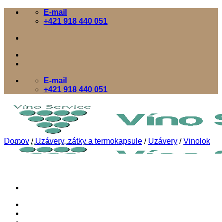
Skip
E-mail
to
+421 918 440 051
content
E-mail
+421 918 440 051
Domov
/
Uzávery, zátky a termokapsule
/
Uzávery
/
Vinolok
Domov
E-SHOP