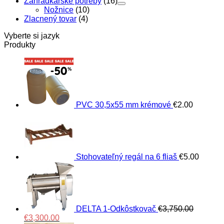
Záhradkárske potreby
(16)
Nožnice
(10)
Zlacnený tovar
(4)
Vyberte si jazyk
Produkty
PVC 30,5x55 mm krémové
€
2.00
Stohovateľný regál na 6 fliaš
€
5.00
DELTA 1-Odkôstkovač
€
3,750.00
Original
Current
€
3,300.00