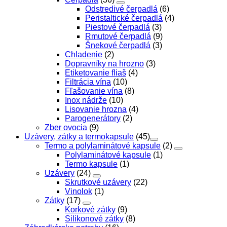
Odstredivé čerpadlá
(6)
Peristaltické čerpadlá
(4)
Piestové čerpadlá
(3)
Rmutové čerpadlá
(9)
Šnekové čerpadlá
(3)
Chladenie
(2)
Dopravníky na hrozno
(3)
Etiketovanie fliaš
(4)
Filtrácia vína
(10)
Fľašovanie vína
(8)
Inox nádrže
(10)
Lisovanie hrozna
(4)
Parogenerátory
(2)
Zber ovocia
(9)
Uzávery, zátky a termokapsule
(45)
Termo a polylaminátové kapsule
(2)
Polylaminátové kapsule
(1)
Termo kapsule
(1)
Uzávery
(24)
Skrutkové uzávery
(22)
Vinolok
(1)
Zátky
(17)
Korkové zátky
(9)
Silikonové zátky
(8)