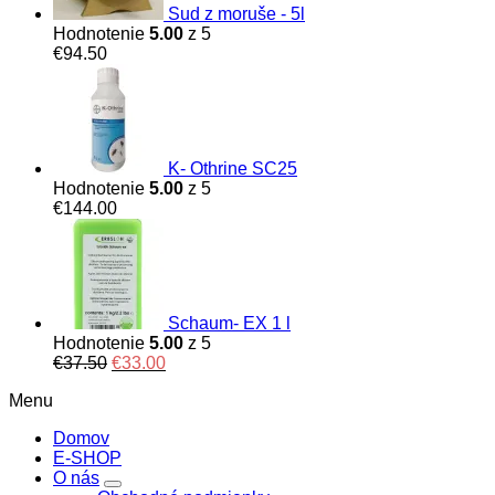
Sud z moruše - 5l
Hodnotenie
5.00
z 5
€
94.50
K- Othrine SC25
Hodnotenie
5.00
z 5
€
144.00
Schaum- EX 1 l
Hodnotenie
5.00
z 5
Original
Current
€
37.50
€
33.00
price
price
Menu
was:
is:
€37.50.
€33.00.
Domov
E-SHOP
O nás