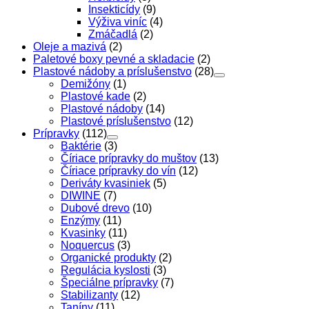
Insekticídy
(9)
Výživa viníc
(4)
Zmáčadlá
(2)
Oleje a mazivá
(2)
Paletové boxy pevné a skladacie
(2)
Plastové nádoby a príslušenstvo
(28)
Demižóny
(1)
Plastové kade
(2)
Plastové nádoby
(14)
Plastové príslušenstvo
(12)
Prípravky
(112)
Baktérie
(3)
Číriace prípravky do muštov
(13)
Číriace prípravky do vín
(12)
Deriváty kvasiniek
(5)
DIWINE
(7)
Dubové drevo
(10)
Enzýmy
(11)
Kvasinky
(11)
Noquercus
(3)
Organické produkty
(2)
Regulácia kyslosti
(3)
Špeciálne prípravky
(7)
Stabilizanty
(12)
Taníny
(11)