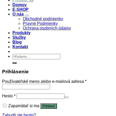
Prihlásiť sa
Domov
E-SHOP
O nás
Obchodné podmienky
Pravné Podmienky
Ochrana osobných údajov
Produkty
Služby
Blog
Kontakt
Hľadať:
Prihlásenie
Používateľské meno alebo e-mailová adresa
*
Heslo
*
Zapamätať si ma
Prihlásiť
Zabudli ste heslo?