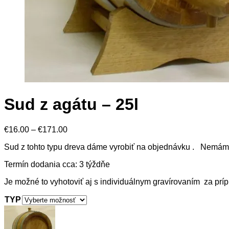
Sud z agátu – 25l
Price
€
16.00
–
€
171.00
range:
Sud z tohto typu dreva dáme vyrobiť na objednávku . Nemá
€16.00
through
Termín dodania cca: 3 týždňe
€171.00
Je možné to vyhotoviť aj s individuálnym gravírovaním za pr
TYP