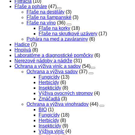
Filtrácia
(10)
Fľaše a poháre
(47)
Fľaše na destiláty
(3)
Fľaše na šampanské
(3)
Fľaše na víno
(36)
Fľaše na korky
(18)
Fľaše na skrutkové uzávery
(17)
Pohára na med a zaváraniny
(6)
Hadice
(7)
Hnojivá
(8)
Laboratórne a diagnostické pomôcky
(6)
Nerezové nádoby a nádrže
(31)
Ochrana a výživa viníc a sadov
(54)
Ochrana a výživa sadov
(37)
Fungicídy
(13)
Herbicídy
(6)
Insekticídy
(8)
Výživa ovocných stromov
(4)
Zmáčadlá
(3)
Ochrana a výživa vinohradov
(44)
BIO
(1)
Fungicídy
(18)
Herbicídy
(8)
Insekticídy
(9)
Výživa viníc
(4)