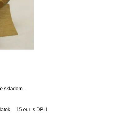
me skladom .
íplatok 15 eur s DPH .