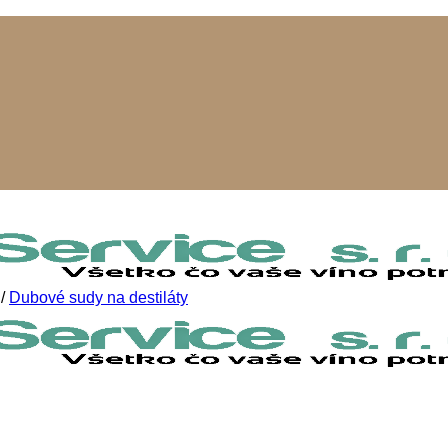
/
Dubové sudy na destiláty