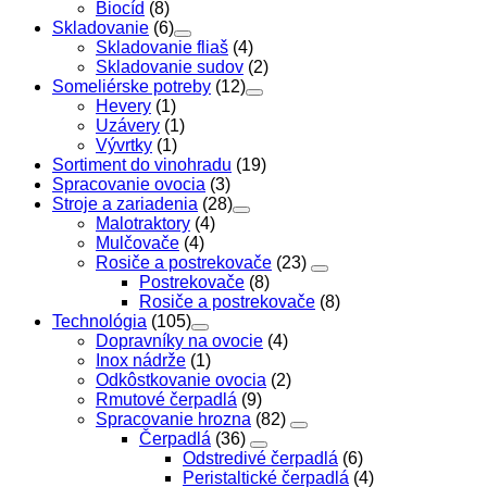
Biocíd
(8)
Skladovanie
(6)
Skladovanie fliaš
(4)
Skladovanie sudov
(2)
Someliérske potreby
(12)
Hevery
(1)
Uzávery
(1)
Vývrtky
(1)
Sortiment do vinohradu
(19)
Spracovanie ovocia
(3)
Stroje a zariadenia
(28)
Malotraktory
(4)
Mulčovače
(4)
Rosiče a postrekovače
(23)
Postrekovače
(8)
Rosiče a postrekovače
(8)
Technológia
(105)
Dopravníky na ovocie
(4)
Inox nádrže
(1)
Odkôstkovanie ovocia
(2)
Rmutové čerpadlá
(9)
Spracovanie hrozna
(82)
Čerpadlá
(36)
Odstredivé čerpadlá
(6)
Peristaltické čerpadlá
(4)