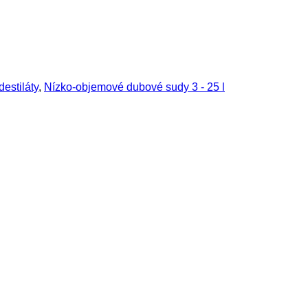
estiláty
,
Nízko-objemové dubové sudy 3 - 25 l