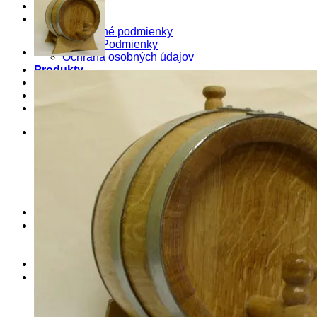
E-SHOP
O nás
Obchodné podmienky
Pravné Podmienky
Ochrana osobných údajov
Produkty
Služby
Blog
Kontakt
Košík
0
Košík
Žiadne produkty v košíku.
Hľadať:
0
Hľadať: