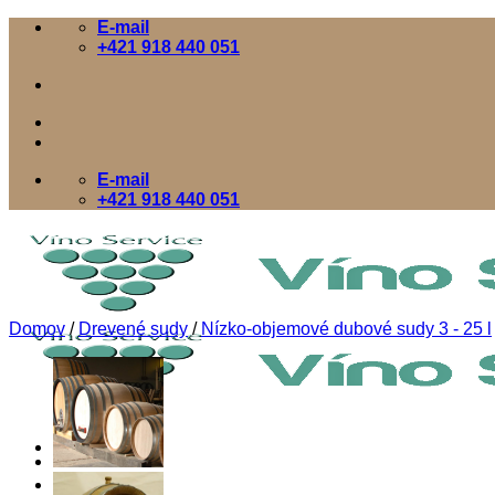
Skip
E-mail
to
+421 918 440 051
content
E-mail
+421 918 440 051
Domov
/
Drevené sudy
/
Nízko-objemové dubové sudy 3 - 25 l
Domov