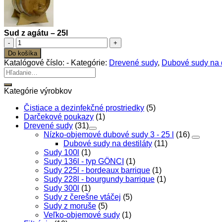
Sud z agátu – 25l
množstvo
Sud
Do košíka
z
Katalógové číslo:
-
Kategórie:
Drevené sudy
,
Dubové sudy na d
agátu
Hľadať:
–
25l
Kategórie výrobkov
Čistiace a dezinfekčné prostriedky
(5)
Darčekové poukazy
(1)
Drevené sudy
(31)
Nízko-objemové dubové sudy 3 - 25 l
(16)
Dubové sudy na destiláty
(11)
Sudy 100l
(1)
Sudy 136l - typ GÖNCI
(1)
Sudy 225l - bordeaux barrique
(1)
Sudy 228l - bourgundy barrique
(1)
Sudy 300l
(1)
Sudy z čerešne vtáčej
(5)
Sudy z moruše
(5)
Veľko-objemové sudy
(1)