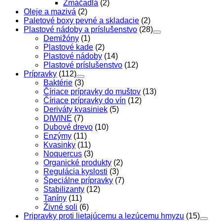
Zmáčadlá
(2)
Oleje a mazivá
(2)
Paletové boxy pevné a skladacie
(2)
Plastové nádoby a príslušenstvo
(28)
Demižóny
(1)
Plastové kade
(2)
Plastové nádoby
(14)
Plastové príslušenstvo
(12)
Prípravky
(112)
Baktérie
(3)
Číriace prípravky do muštov
(13)
Číriace prípravky do vín
(12)
Deriváty kvasiniek
(5)
DIWINE
(7)
Dubové drevo
(10)
Enzýmy
(11)
Kvasinky
(11)
Noquercus
(3)
Organické produkty
(2)
Regulácia kyslosti
(3)
Špeciálne prípravky
(7)
Stabilizanty
(12)
Taníny
(11)
Źivné soli
(6)
Pripravky proti lietajúcemu a lezúcemu hmyzu
(15)