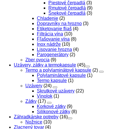
Piestové čerpadlá
(3)
Rmutové čerpadlá
(9)
Šnekové čerpadlá
(3)
Chladenie
(2)
Dopravníky na hrozno
(3)
Etiketovanie fliaš
(4)
Filtrácia vína
(10)
Fľašovanie vína
(8)
Inox nádrže
(10)
Lisovanie hrozna
(4)
Parogenerátory
(2)
Zber ovocia
(9)
Uzávery, zátky a termokapsule
(45)
Termo a polylaminátové kapsule
(2)
Polylaminátové kapsule
(1)
Termo kapsule
(1)
Uzávery
(24)
Skrutkové uzávery
(22)
Vinolok
(1)
Zátky
(17)
Korkové zátky
(9)
Silikonové zátky
(8)
Záhradkárske potreby
(16)
Nožnice
(10)
Zlacnený tovar
(4)