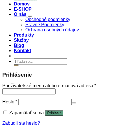
Domov
E-SHOP
O nás
Obchodné podmienky
Pravné Podmienky
Ochrana osobných údajov
Produkty
Služby
Blog
Kontakt
Hľadať:
Prihlásenie
Používateľské meno alebo e-mailová adresa
*
Heslo
*
Zapamätať si ma
Prihlásiť
Zabudli ste heslo?