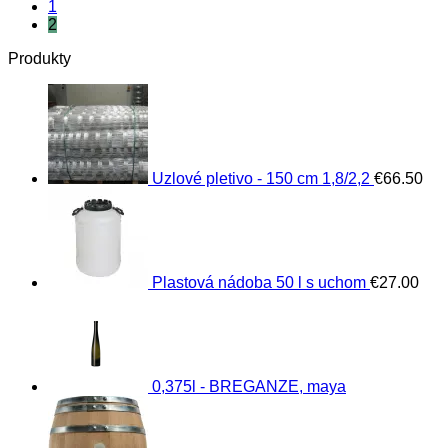
1
has
€569.10
2
multiple
variants.
Produkty
The
options
may
be
chosen
on
the
Uzlové pletivo - 150 cm 1,8/2,2
€
66.50
product
page
Plastová nádoba 50 l s uchom
€
27.00
0,375l - BREGANZE, maya