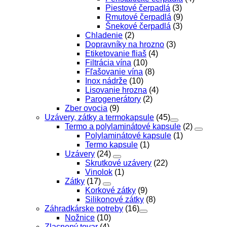
Piestové čerpadlá
(3)
Rmutové čerpadlá
(9)
Šnekové čerpadlá
(3)
Chladenie
(2)
Dopravníky na hrozno
(3)
Etiketovanie fliaš
(4)
Filtrácia vína
(10)
Fľašovanie vína
(8)
Inox nádrže
(10)
Lisovanie hrozna
(4)
Parogenerátory
(2)
Zber ovocia
(9)
Uzávery, zátky a termokapsule
(45)
Termo a polylaminátové kapsule
(2)
Polylaminátové kapsule
(1)
Termo kapsule
(1)
Uzávery
(24)
Skrutkové uzávery
(22)
Vinolok
(1)
Zátky
(17)
Korkové zátky
(9)
Silikonové zátky
(8)
Záhradkárske potreby
(16)
Nožnice
(10)
Zlacnený tovar
(4)