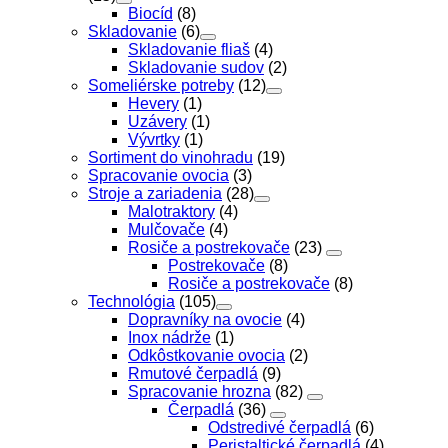
Biocíd
(8)
Skladovanie
(6)
Skladovanie fliaš
(4)
Skladovanie sudov
(2)
Someliérske potreby
(12)
Hevery
(1)
Uzávery
(1)
Vývrtky
(1)
Sortiment do vinohradu
(19)
Spracovanie ovocia
(3)
Stroje a zariadenia
(28)
Malotraktory
(4)
Mulčovače
(4)
Rosiče a postrekovače
(23)
Postrekovače
(8)
Rosiče a postrekovače
(8)
Technológia
(105)
Dopravníky na ovocie
(4)
Inox nádrže
(1)
Odkôstkovanie ovocia
(2)
Rmutové čerpadlá
(9)
Spracovanie hrozna
(82)
Čerpadlá
(36)
Odstredivé čerpadlá
(6)
Peristaltické čerpadlá
(4)