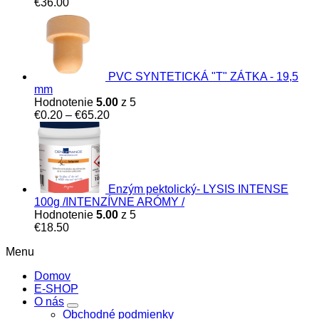
€
36.00
PVC SYNTETICKÁ "T" ZÁTKA - 19,5
mm
Hodnotenie
5.00
z 5
Price
€
0.20
–
€
65.20
range:
€0.20
through
€65.20
Enzým pektolický- LYSIS INTENSE
100g /INTENZÍVNE ARÓMY /
Hodnotenie
5.00
z 5
€
18.50
Menu
Domov
E-SHOP
O nás
Obchodné podmienky