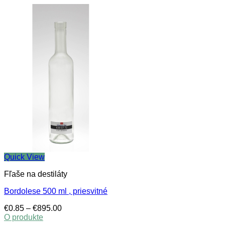
Quick View
Fľaše na destiláty
Bordolese 500 ml , priesvitné
Price
€
0.85
–
€
895.00
range:
O produkte