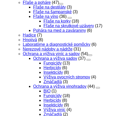
Fľaše a poháre
(47)
Fľaše na destiláty
(3)
Fľaše na šampanské
(3)
Fľaše na víno
(36)
Fľaše na korky
(18)
Fľaše na skrutkové uzávery
(17)
Pohára na med a zaváraniny
(6)
Hadice
(7)
Hnojivá
(8)
Laboratórne a diagnostické pomôcky
(6)
Nerezové nádoby a nádrže
(31)
Ochrana a výživa viníc a sadov
(54)
Ochrana a výživa sadov
(37)
Fungicídy
(13)
Herbicídy
(6)
Insekticídy
(8)
Výživa ovocných stromov
(4)
Zmáčadlá
(3)
Ochrana a výživa vinohradov
(44)
BIO
(1)
Fungicídy
(18)
Herbicídy
(8)
Insekticídy
(9)
Výživa viníc
(4)
Zmáčadlá
(2)