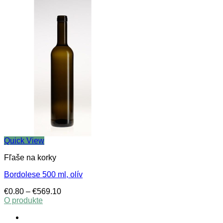
Quick View
Fľaše na korky
Bordolese 500 ml, olív
Price
€
0.80
–
€
569.10
range:
O produkte
This
€0.80
product
through