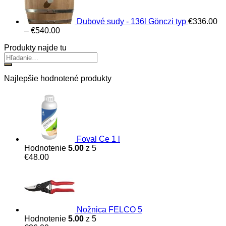
Dubové sudy - 136l Gönczi typ
€
336.00
Price
–
€
540.00
range:
Produkty najde tu
€336.00
through
€540.00
Najlepšie hodnotené produkty
Foval Ce 1 l
Hodnotenie
5.00
z 5
€
48.00
Nožnica FELCO 5
Hodnotenie
5.00
z 5