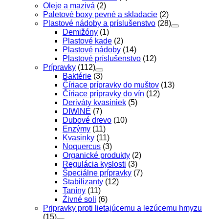
Oleje a mazivá
(2)
Paletové boxy pevné a skladacie
(2)
Plastové nádoby a príslušenstvo
(28)
Demižóny
(1)
Plastové kade
(2)
Plastové nádoby
(14)
Plastové príslušenstvo
(12)
Prípravky
(112)
Baktérie
(3)
Číriace prípravky do muštov
(13)
Číriace prípravky do vín
(12)
Deriváty kvasiniek
(5)
DIWINE
(7)
Dubové drevo
(10)
Enzýmy
(11)
Kvasinky
(11)
Noquercus
(3)
Organické produkty
(2)
Regulácia kyslosti
(3)
Špeciálne prípravky
(7)
Stabilizanty
(12)
Taníny
(11)
Źivné soli
(6)
Pripravky proti lietajúcemu a lezúcemu hmyzu
(15)