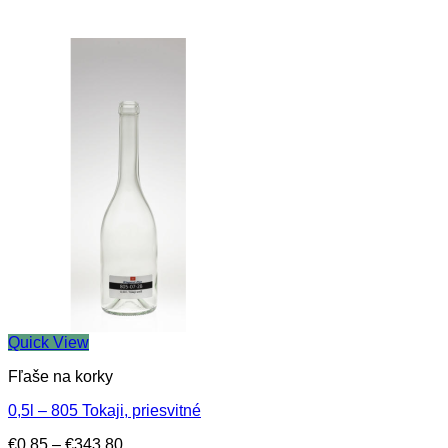
Quick View
Fľaše na korky
0,5l – 805 Tokaji, priesvitné
Price
€
0.85
–
€
343.80