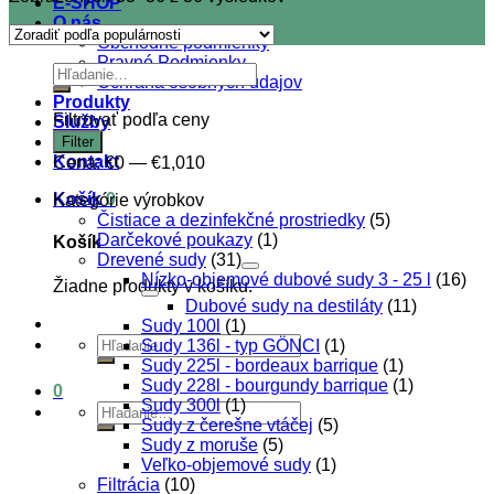
E-SHOP
O nás
Obchodné podmienky
Pravné Podmienky
Hľadať:
Ochrana osobných údajov
Produkty
Filtrovať podľa ceny
Služby
Minimálna
Maximálna
Blog
Filter
cena
cena
Kontakt
Cena:
€0
—
€1,010
Košík
0
Kategórie výrobkov
Čistiace a dezinfekčné prostriedky
(5)
Darčekové poukazy
(1)
Košík
Drevené sudy
(31)
Nízko-objemové dubové sudy 3 - 25 l
(16)
Žiadne produkty v košíku.
Dubové sudy na destiláty
(11)
Sudy 100l
(1)
Hľadať:
Sudy 136l - typ GÖNCI
(1)
Sudy 225l - bordeaux barrique
(1)
Sudy 228l - bourgundy barrique
(1)
0
Sudy 300l
(1)
Hľadať:
Sudy z čerešne vtáčej
(5)
Sudy z moruše
(5)
Veľko-objemové sudy
(1)
Filtrácia
(10)