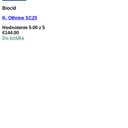
Biocíd
K- Othrine SC25
Hodnotenie
5.00
z 5
€
144.00
Do košíka