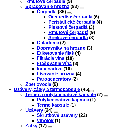
Rmutové čerpadlá
(9)
Spracovanie hrozna
(82)
Čerpadlá
(36)
Odstredivé čerpadlá
(6)
Peristaltické čerpadlá
(4)
Piestové čerpadlá
(3)
Rmutové čerpadlá
(9)
Šnekové čerpadlá
(3)
Chladenie
(2)
Dopravníky na hrozno
(3)
Etiketovanie fliaš
(4)
Filtrácia vína
(10)
Fľašovanie vína
(8)
Inox nádrže
(10)
Lisovanie hrozna
(4)
Parogenerátory
(2)
Zber ovocia
(9)
Uzávery, zátky a termokapsule
(45)
Termo a polylaminátové kapsule
(2)
Polylaminátové kapsule
(1)
Termo kapsule
(1)
Uzávery
(24)
Skrutkové uzávery
(22)
Vinolok
(1)
Zátky
(17)