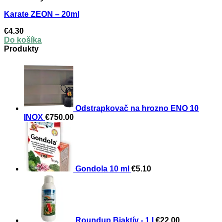
Karate ZEON – 20ml
€
4.30
Do košíka
Produkty
Odstrapkovač na hrozno ENO 10
INOX
€
750.00
Gondola 10 ml
€
5.10
Roundup Biaktív - 1 l
€
22.00