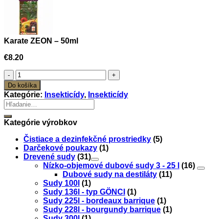
Karate ZEON – 50ml
€
8.20
množstvo
Karate
Do košíka
ZEON
Kategórie:
Insekticídy
,
Insekticídy
-
Hľadať:
50ml
Kategórie výrobkov
Čistiace a dezinfekčné prostriedky
(5)
Darčekové poukazy
(1)
Drevené sudy
(31)
Nízko-objemové dubové sudy 3 - 25 l
(16)
Dubové sudy na destiláty
(11)
Sudy 100l
(1)
Sudy 136l - typ GÖNCI
(1)
Sudy 225l - bordeaux barrique
(1)
Sudy 228l - bourgundy barrique
(1)
Sudy 300l
(1)