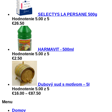
SELECTYS LA PERSANE 500g
Hodnotenie
5.00
z 5
€
26.50
HARMAVIT - 500ml
Hodnotenie
5.00
z 5
€
2.50
Dubový sud s motívom – 5l
Hodnotenie
5.00
z 5
Price
€
16.00
–
€
87.50
range:
Menu
€16.00
through
Domov
€87.50