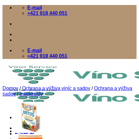
Skip
E-mail
to
+421 918 440 051
content
E-mail
+421 918 440 051
Domov
/
Ochrana a výživa viníc a sadov
/
Ochrana a výživa
sadov
/
Insekticídy
Domov
E-SHOP