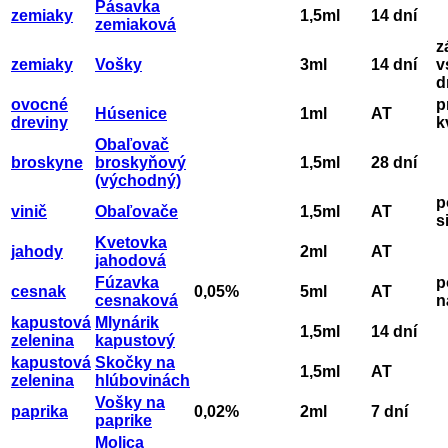
Pásavka
zemiaky
1,5ml
14 dní
zemiaková
z
zemiaky
Vošky
3ml
14 dní
v
d
ovocné
p
Húsenice
1ml
AT
dreviny
k
Obaľovač
broskyne
broskyňový
1,5ml
28 dní
(východný)
p
vinič
Obaľovače
1,5ml
AT
s
Kvetovka
jahody
2ml
AT
jahodová
Fúzavka
p
cesnak
0,05%
5ml
AT
cesnaková
n
kapustová
Mlynárik
1,5ml
14 dní
zelenina
kapustový
kapustová
Skočky na
1,5ml
AT
zelenina
hlúbovinách
Vošky na
paprika
0,02%
2ml
7 dní
paprike
Molica