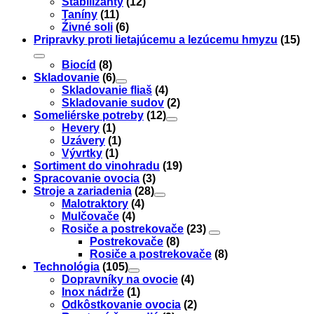
Stabilizanty
(12)
Taníny
(11)
Źivné soli
(6)
Pripravky proti lietajúcemu a lezúcemu hmyzu
(15)
Biocíd
(8)
Skladovanie
(6)
Skladovanie fliaš
(4)
Skladovanie sudov
(2)
Someliérske potreby
(12)
Hevery
(1)
Uzávery
(1)
Vývrtky
(1)
Sortiment do vinohradu
(19)
Spracovanie ovocia
(3)
Stroje a zariadenia
(28)
Malotraktory
(4)
Mulčovače
(4)
Rosiče a postrekovače
(23)
Postrekovače
(8)
Rosiče a postrekovače
(8)
Technológia
(105)
Dopravníky na ovocie
(4)
Inox nádrže
(1)
Odkôstkovanie ovocia
(2)