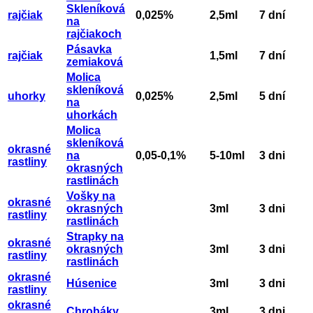
Skleníková
rajčiak
0,025%
2,5ml
7 dní
na
rajčiakoch
Pásavka
rajčiak
1,5ml
7 dní
zemiaková
Molica
skleníková
uhorky
0,025%
2,5ml
5 dní
na
uhorkách
Molica
skleníková
okrasné
na
0,05-0,1%
5-10ml
3 dni
rastliny
okrasných
rastlinách
Vošky na
okrasné
okrasných
3ml
3 dni
rastliny
rastlinách
Strapky na
okrasné
okrasných
3ml
3 dni
rastliny
rastlinách
okrasné
Húsenice
3ml
3 dni
rastliny
okrasné
Chrobáky
3ml
3 dni