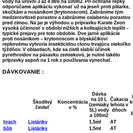
vody na úrovni 3 až 4 litre na 100m2. Pri ochrane repky
odporúčame aplikáciu vykonať už na jeseň proti piliarke,
skočkám a nosánikom (krytonoscom). Zabránime tým
medzerovitosti porastov a zabránime oslabeniu porastov
pred zimou. Na jar je výhodou u prípravku Karate Zeon
vysoká účinnosť v období nižších a kolísajúcich teplôt –
typické prejavy pre toto obdobie. Dve jarné aplikácie
proti nosánikom – krytonoscom a blyskáčikovi
repkovému vytvoria insekticídnu clonu trvajúcu niekoľko
týždňov. V oblastiach, kde sa zistil slabší účinok
pyrethroidov na pásavku zemiakovú, je nutné takéto
prípravky aspoň na 1 rok z používania vynechať.
DÁVKOVANIE :
Dávka
na 10 L
Čakacia
Škodlivý
Koncentrácia
k
(zemiaky
lehota v
činiteľ
v %
5L) vody
dňoch
a 100m2
hrach
Listáriky
1,5ml
AT
bôb
Listáriky
1,5ml
AT