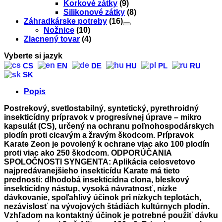
Korkové zátky
(9)
Silikonové zátky
(8)
Záhradkárske potreby
(16)
Nožnice
(10)
Zlacnený tovar
(4)
Vyberte si jazyk
CS
EN
DE
HU
PL
RU
SK
Popis
Postrekový, svetlostabilný, syntetický, pyrethroidný
insekticídny prípravok v progresívnej úprave – mikro
kapsulát (CS), určený na ochranu poľnohospodárskych
plodín proti cicavým a žravým škodcom. Prípravok
Karate Zeon je povolený k ochrane viac ako 100 plodín
proti viac ako 250 škodcom. ODPORÚČANIA
SPOLOČNOSTI SYNGENTA: Aplikácia celosvetovo
najpredávanejšieho insekticídu Karate má tieto
prednosti: dlhodobá insekticídna clona, bleskový
insekticídny nástup, vysoká návratnosť, nízke
dávkovanie, spoľahlivý účinok pri nízkych teplotách,
nezávislosť na vývojových štádiách kultúrnych plodín.
Vzhľadom na kontaktný účinok je potrebné použiť dávku