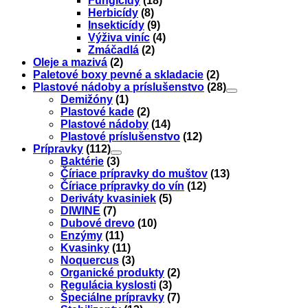
Fungicídy
(18)
Herbicídy
(8)
Insekticídy
(9)
Výživa viníc
(4)
Zmáčadlá
(2)
Oleje a mazivá
(2)
Paletové boxy pevné a skladacie
(2)
Plastové nádoby a príslušenstvo
(28)
Demižóny
(1)
Plastové kade
(2)
Plastové nádoby
(14)
Plastové príslušenstvo
(12)
Prípravky
(112)
Baktérie
(3)
Číriace prípravky do muštov
(13)
Číriace prípravky do vín
(12)
Deriváty kvasiniek
(5)
DIWINE
(7)
Dubové drevo
(10)
Enzýmy
(11)
Kvasinky
(11)
Noquercus
(3)
Organické produkty
(2)
Regulácia kyslosti
(3)
Špeciálne prípravky
(7)