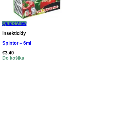
Quick View
Insekticídy
Spintor – 6ml
€
3.40
Do košíka