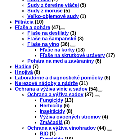
Sudy z čerešne vtáčej
(5)
Sudy z moruše
(5)
Veľko-objemové sudy
(1)
Filtrácia
(10)
Fľaše a poháre
(47)
Fľaše na destiláty
(3)
Fľaše na šampanské
(3)
Fľaše na víno
(36)
Fľaše na korky
(18)
Fľaše na skrutkové uzávery
(17)
Pohára na med a zaváraniny
(6)
Hadice
(7)
Hnojivá
(8)
Laboratórne a diagnostické pomôcky
(6)
Nerezové nádoby a nádrže
(31)
Ochrana a výživa viníc a sadov
(54)
Ochrana a výživa sadov
(37)
Fungicídy
(13)
Herbicídy
(6)
Insekticídy
(8)
Výživa ovocných stromov
(4)
Zmáčadlá
(3)
Ochrana a výživa vinohradov
(44)
BIO
(1)