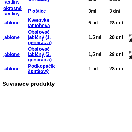
rastliny
okrasné
Ploštice
3ml
3 dni
rastliny
Kvetovka
jablone
5 ml
28 dní
jabloňová
Obaľovač
p
jablone
jablčný (1.
1,5 ml
28 dní
s
generácia)
Obaľovač
p
jablone
jablčný (2.
1,5 ml
28 dní
s
generácia)
Podkopáčik
jablone
1 ml
28 dní
špirálový
Súvisiace produkty