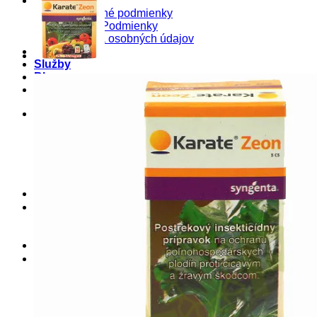
O nás
Obchodné podmienky
Pravné Podmienky
Ochrana osobných údajov
Produkty
Služby
Blog
Kontakt
Košík
0
Košík
Žiadne produkty v košíku.
Hľadať:
0
Hľadať: