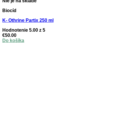
Nie je na sklade
Biocíd
K- Othrine Partix 250 ml
Hodnotenie
5.00
z 5
€
50.00
Do košíka