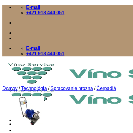
Skip
E-mail
to
+421 918 440 051
content
E-mail
+421 918 440 051
Domov
/
Technológia
/
Spracovanie hrozna
/
Čerpadlá
Domov