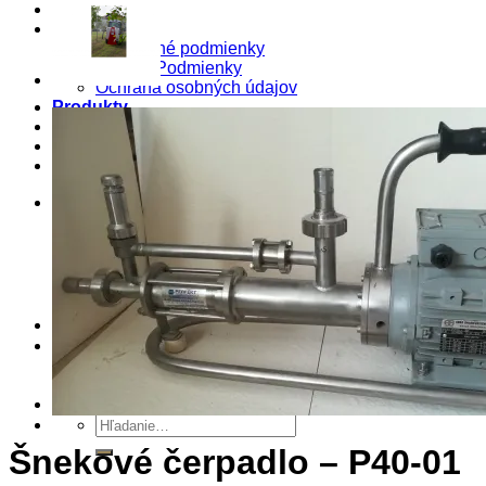
E-SHOP
O nás
Obchodné podmienky
Pravné Podmienky
Ochrana osobných údajov
Produkty
Služby
Blog
Kontakt
Košík
0
Košík
Žiadne produkty v košíku.
Hľadať:
0
Hľadať:
Šnekové čerpadlo – P40-01