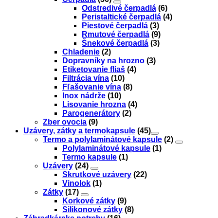
Odstredivé čerpadlá
(6)
Peristaltické čerpadlá
(4)
Piestové čerpadlá
(3)
Rmutové čerpadlá
(9)
Šnekové čerpadlá
(3)
Chladenie
(2)
Dopravníky na hrozno
(3)
Etiketovanie fliaš
(4)
Filtrácia vína
(10)
Fľašovanie vína
(8)
Inox nádrže
(10)
Lisovanie hrozna
(4)
Parogenerátory
(2)
Zber ovocia
(9)
Uzávery, zátky a termokapsule
(45)
Termo a polylaminátové kapsule
(2)
Polylaminátové kapsule
(1)
Termo kapsule
(1)
Uzávery
(24)
Skrutkové uzávery
(22)
Vinolok
(1)
Zátky
(17)
Korkové zátky
(9)
Silikonové zátky
(8)