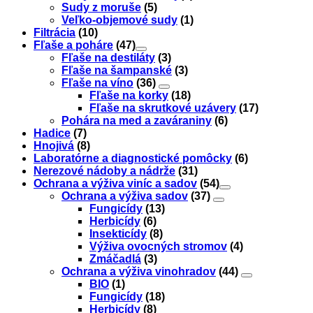
Sudy z moruše
(5)
Veľko-objemové sudy
(1)
Filtrácia
(10)
Fľaše a poháre
(47)
Fľaše na destiláty
(3)
Fľaše na šampanské
(3)
Fľaše na víno
(36)
Fľaše na korky
(18)
Fľaše na skrutkové uzávery
(17)
Pohára na med a zaváraniny
(6)
Hadice
(7)
Hnojivá
(8)
Laboratórne a diagnostické pomôcky
(6)
Nerezové nádoby a nádrže
(31)
Ochrana a výživa viníc a sadov
(54)
Ochrana a výživa sadov
(37)
Fungicídy
(13)
Herbicídy
(6)
Insekticídy
(8)
Výživa ovocných stromov
(4)
Zmáčadlá
(3)
Ochrana a výživa vinohradov
(44)
BIO
(1)
Fungicídy
(18)
Herbicídy
(8)