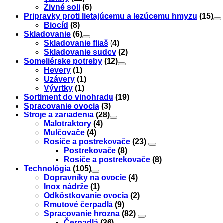
Źivné soli
(6)
Pripravky proti lietajúcemu a lezúcemu hmyzu
(15)
Biocíd
(8)
Skladovanie
(6)
Skladovanie fliaš
(4)
Skladovanie sudov
(2)
Someliérske potreby
(12)
Hevery
(1)
Uzávery
(1)
Vývrtky
(1)
Sortiment do vinohradu
(19)
Spracovanie ovocia
(3)
Stroje a zariadenia
(28)
Malotraktory
(4)
Mulčovače
(4)
Rosiče a postrekovače
(23)
Postrekovače
(8)
Rosiče a postrekovače
(8)
Technológia
(105)
Dopravníky na ovocie
(4)
Inox nádrže
(1)
Odkôstkovanie ovocia
(2)
Rmutové čerpadlá
(9)
Spracovanie hrozna
(82)
Čerpadlá
(36)