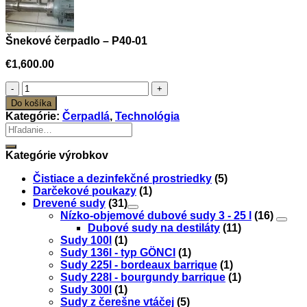
Šnekové čerpadlo – P40-01
€
1,600.00
množstvo
Šnekové
Do košíka
čerpadlo
Kategórie:
Čerpadlá
,
Technológia
-
Hľadať:
P40-
01
Kategórie výrobkov
Čistiace a dezinfekčné prostriedky
(5)
Darčekové poukazy
(1)
Drevené sudy
(31)
Nízko-objemové dubové sudy 3 - 25 l
(16)
Dubové sudy na destiláty
(11)
Sudy 100l
(1)
Sudy 136l - typ GÖNCI
(1)
Sudy 225l - bordeaux barrique
(1)
Sudy 228l - bourgundy barrique
(1)
Sudy 300l
(1)
Sudy z čerešne vtáčej
(5)