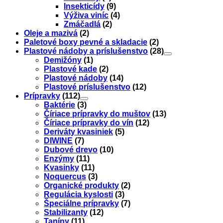
Insekticídy
(9)
Výživa viníc
(4)
Zmáčadlá
(2)
Oleje a mazivá
(2)
Paletové boxy pevné a skladacie
(2)
Plastové nádoby a príslušenstvo
(28)
Demižóny
(1)
Plastové kade
(2)
Plastové nádoby
(14)
Plastové príslušenstvo
(12)
Prípravky
(112)
Baktérie
(3)
Číriace prípravky do muštov
(13)
Číriace prípravky do vín
(12)
Deriváty kvasiniek
(5)
DIWINE
(7)
Dubové drevo
(10)
Enzýmy
(11)
Kvasinky
(11)
Noquercus
(3)
Organické produkty
(2)
Regulácia kyslosti
(3)
Špeciálne prípravky
(7)
Stabilizanty
(12)
Taníny
(11)