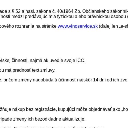
lade s § 52 a nasl. zákona č. 40/1964 Zb. Občianskeho zákonník
vinnosti medzi predávajúcim a fyzickou alebo právnickou osobou (
ebového rozhrania na stránke
www.vinoservice.sk
(ďalej len „e-
ľskej činnosti, najmä ak uvedie svoje IČO.
ou má prednosť text zmluvy.
 pričom zmeny nadobúdajú účinnosť najskôr 14 dní od ich zve
ožňuje nákup bez registrácie, kupujúci môže objednávať ako „ho
prípade zmeny ich bezodkladne aktualizuje.