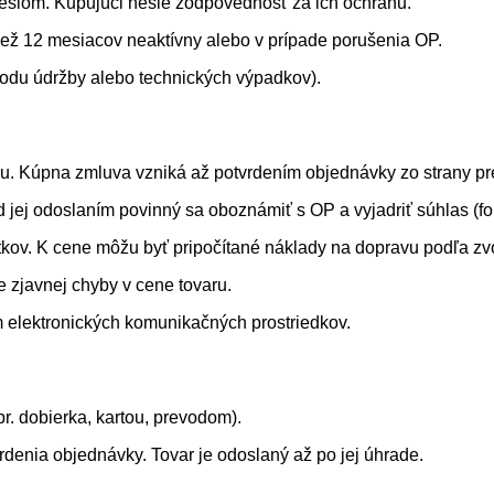
heslom. Kupujúci nesie zodpovednosť za ich ochranu.
c než 12 mesiacov neaktívny alebo v prípade porušenia OP.
vodu údržby alebo technických výpadkov).
rhu. Kúpna zmluva vzniká až potvrdením objednávky zo strany p
ed jej odoslaním povinný sa oboznámiť s OP a vyjadriť súhlas (
tkov. K cene môžu byť pripočítané náklady na dopravu podľa z
e zjavnej chyby v cene tovaru.
m elektronických komunikačných prostriedkov.
. dobierka, kartou, prevodom).
vrdenia objednávky. Tovar je odoslaný až po jej úhrade.
.