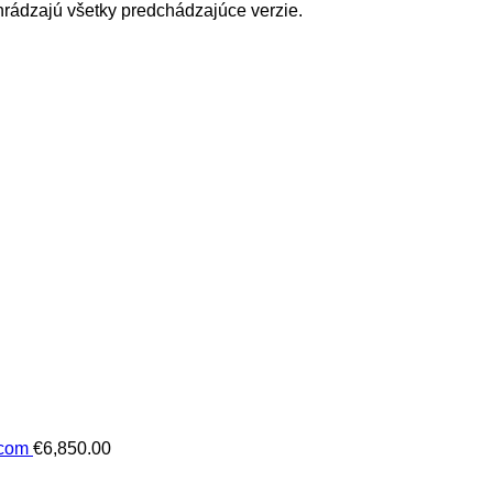
hrádzajú všetky predchádzajúce verzie.
lcom
€
6,850.00