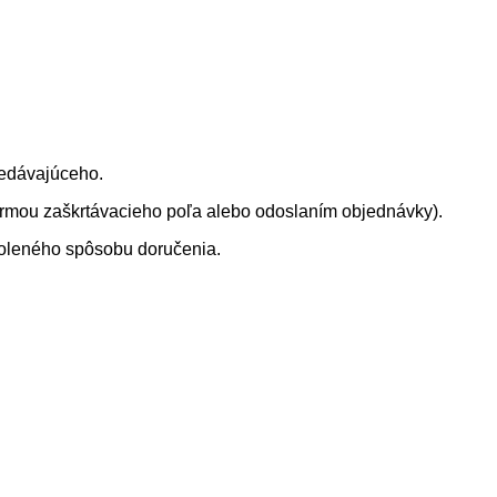
redávajúceho.
formou zaškrtávacieho poľa alebo odoslaním objednávky).
voleného spôsobu doručenia.