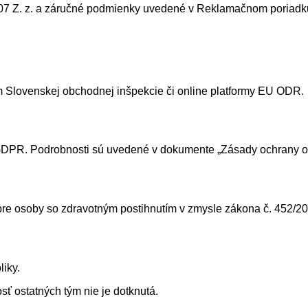
007 Z. z. a záručné podmienky uvedené v Reklamačnom poriadk
m Slovenskej obchodnej inšpekcie či online platformy EU ODR.
 a GDPR. Podrobnosti sú uvedené v dokumente „Zásady ochrany
e osoby so zdravotným postihnutím v zmysle zákona č. 452/202
liky.
sť ostatných tým nie je dotknutá.