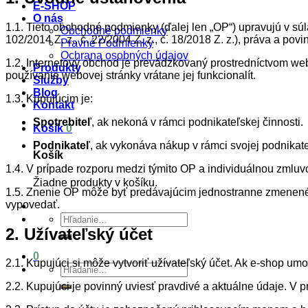
E-SHOP
O nás
1.1. Tieto obchodné podmienky (ďalej len „OP“) upravujú v sú
Obchodné podmienky
102/2014 Z. z., č. 22/2004 Z. z., č. 18/2018 Z. z.), práva a po
Pravné Podmienky
Ochrana osobných údajov
1.2. Internetový obchod je prevádzkovaný prostredníctvom w
Produkty
používanie webovej stránky vrátane jej funkcionalít.
Služby
Blog
1.3. Kupujúcim je:
Kontakt
Spotrebiteľ
, ak nekoná v rámci podnikateľskej činnosti.
Košík
0
Podnikateľ
, ak vykonáva nákup v rámci svojej podnikate
Košík
1.4. V prípade rozporu medzi týmito OP a individuálnou zmluv
Žiadne produkty v košíku.
1.5. Znenie OP môže byť predávajúcim jednostranne zmenené,
vypovedať.
Hľadať:
2. Užívateľský účet
0
2.1. Kupujúci si môže vytvoriť užívateľský účet. Ak e-shop um
Hľadať:
2.2. Kupujúci je povinný uviesť pravdivé a aktuálne údaje. V 