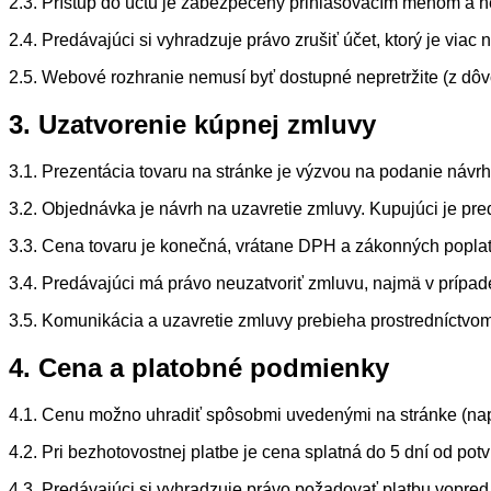
2.3. Prístup do účtu je zabezpečený prihlasovacím menom a 
2.4. Predávajúci si vyhradzuje právo zrušiť účet, ktorý je via
2.5. Webové rozhranie nemusí byť dostupné nepretržite (z dô
3. Uzatvorenie kúpnej zmluvy
3.1. Prezentácia tovaru na stránke je výzvou na podanie náv
3.2. Objednávka je návrh na uzavretie zmluvy. Kupujúci je pr
3.3. Cena tovaru je konečná, vrátane DPH a zákonných popla
3.4. Predávajúci má právo neuzatvoriť zmluvu, najmä v prípad
3.5. Komunikácia a uzavretie zmluvy prebieha prostredníctvo
4. Cena a platobné podmienky
4.1. Cenu možno uhradiť spôsobmi uvedenými na stránke (napr
4.2. Pri bezhotovostnej platbe je cena splatná do 5 dní od pot
4.3. Predávajúci si vyhradzuje právo požadovať platbu vopred