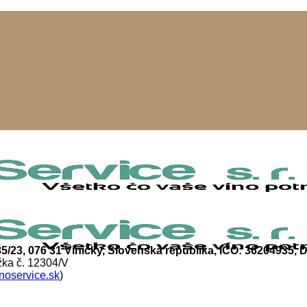
85/23, 076 31 Viničky, Slovenská republika, IČO: 36204935
žka č. 12304/V
noservice.sk
)