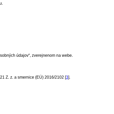
u.
 osobných údajov“, zverejnenom na webe.
1 Z. z. a smernice (EÚ) 2016/2102 [
3
].