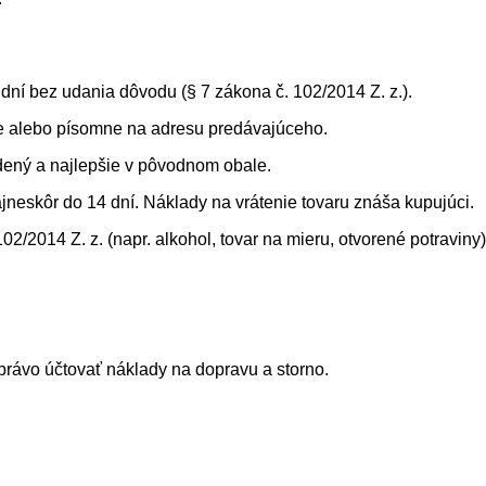
 dní bez udania dôvodu (§ 7 zákona č. 102/2014 Z. z.).
nke alebo písomne na adresu predávajúceho.
odený a najlepšie v pôvodnom obale.
jneskôr do 14 dní. Náklady na vrátenie tovaru znáša kupujúci.
2/2014 Z. z. (napr. alkohol, tovar na mieru, otvorené potraviny)
 právo účtovať náklady na dopravu a storno.