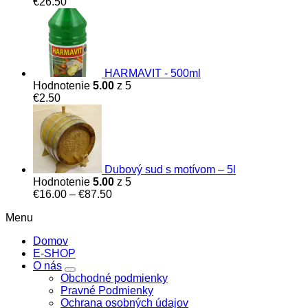
€
26.50
HARMAVIT - 500ml
Hodnotenie
5.00
z 5
€
2.50
Dubový sud s motívom – 5l
Hodnotenie
5.00
z 5
Price
€
16.00
–
€
87.50
range:
Menu
€16.00
through
Domov
€87.50
E-SHOP
O nás
Obchodné podmienky
Pravné Podmienky
Ochrana osobných údajov