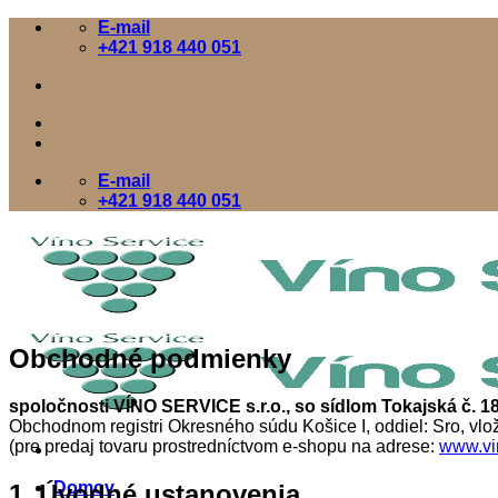
Skip
E-mail
to
+421 918 440 051
content
E-mail
+421 918 440 051
Obchodné podmienky
spoločnosti VÍNO SERVICE s.r.o., so sídlom Tokajská č. 1
Obchodnom registri Okresného súdu Košice I, oddiel: Sro, vlo
(pre predaj tovaru prostredníctvom e-shopu na adrese:
www.vi
Domov
1. Úvodné ustanovenia