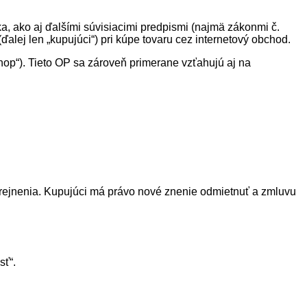
a, ako aj ďalšími súvisiacimi predpismi (najmä zákonmi č.
ďalej len „kupujúci“) pri kúpe tovaru cez internetový obchod.
shop“). Tieto OP sa zároveň primerane vzťahujú aj na
rejnenia. Kupujúci má právo nové znenie odmietnuť a zmluvu
sť“.